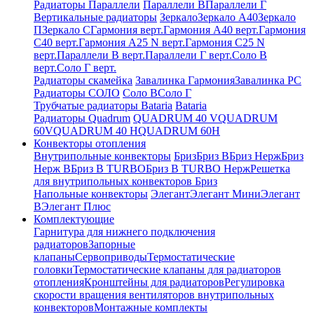
Радиаторы Параллели
Параллели В
Параллели Г
Вертикальные радиаторы
Зеркало
Зеркало А40
Зеркало
П
Зеркало С
Гармония верт.
Гармония А40 верт.
Гармония
С40 верт.
Гармония А25 N верт.
Гармония С25 N
верт.
Параллели В верт.
Параллели Г верт.
Соло В
верт.
Соло Г верт.
Радиаторы скамейка
Завалинка Гармония
Завалинка РС
Радиаторы СОЛО
Соло В
Соло Г
Трубчатые радиаторы Bataria
Bataria
Радиаторы Quadrum
QUADRUM 40 V
QUADRUM
60V
QUADRUM 40 H
QUADRUM 60H
Конвекторы отопления
Внутрипольные конвекторы
Бриз
Бриз В
Бриз Нерж
Бриз
Нерж В
Бриз В TURBO
Бриз В TURBO Нерж
Решетка
для внутрипольных конвекторов Бриз
Напольные конвекторы
Элегант
Элегант Мини
Элегант
В
Элегант Плюс
Комплектующие
Гарнитура для нижнего подключения
радиаторов
Запорные
клапаны
Сервоприводы
Термостатические
головки
Термостатические клапаны для радиаторов
отопления
Кронштейны для радиаторов
Регулировка
скорости вращения вентиляторов внутрипольных
конвекторов
Монтажные комплекты