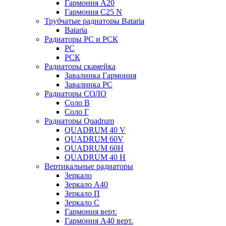
Гармония А20
Гармония С25 N
Трубчатые радиаторы Bataria
Bataria
Радиаторы РС и РСК
РС
РСК
Радиаторы скамейка
Завалинка Гармония
Завалинка РС
Радиаторы СОЛО
Соло В
Соло Г
Радиаторы Quadrum
QUADRUM 40 V
QUADRUM 60V
QUADRUM 60H
QUADRUM 40 H
Вертикальные радиаторы
Зеркало
Зеркало А40
Зеркало П
Зеркало С
Гармония верт.
Гармония А40 верт.