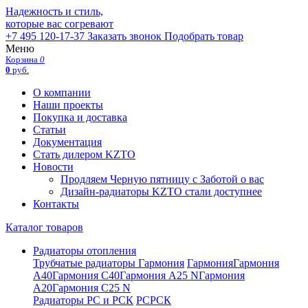
Надежность и стиль,
которые вас согревают
+7 495 120-17-37
Заказать звонок
Подобрать товар
Меню
Корзина
0
0
руб.
О компании
Наши проекты
Покупка и доставка
Статьи
Документация
Стать дилером KZTO
Новости
Продляем Черную пятницу с Заботой о вас
Дизайн-радиаторы KZTO стали доступнее
Контакты
Каталог товаров
Радиаторы отопления
Трубчатые радиаторы Гармония
Гармония
Гармония
А40
Гармония С40
Гармония А25 N
Гармония
А20
Гармония С25 N
Радиаторы РС и РСК
РС
РСК