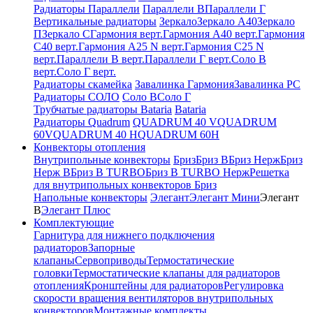
Радиаторы Параллели
Параллели В
Параллели Г
Вертикальные радиаторы
Зеркало
Зеркало А40
Зеркало
П
Зеркало С
Гармония верт.
Гармония А40 верт.
Гармония
С40 верт.
Гармония А25 N верт.
Гармония С25 N
верт.
Параллели В верт.
Параллели Г верт.
Соло В
верт.
Соло Г верт.
Радиаторы скамейка
Завалинка Гармония
Завалинка РС
Радиаторы СОЛО
Соло В
Соло Г
Трубчатые радиаторы Bataria
Bataria
Радиаторы Quadrum
QUADRUM 40 V
QUADRUM
60V
QUADRUM 40 H
QUADRUM 60H
Конвекторы отопления
Внутрипольные конвекторы
Бриз
Бриз В
Бриз Нерж
Бриз
Нерж В
Бриз В TURBO
Бриз В TURBO Нерж
Решетка
для внутрипольных конвекторов Бриз
Напольные конвекторы
Элегант
Элегант Мини
Элегант
В
Элегант Плюс
Комплектующие
Гарнитура для нижнего подключения
радиаторов
Запорные
клапаны
Сервоприводы
Термостатические
головки
Термостатические клапаны для радиаторов
отопления
Кронштейны для радиаторов
Регулировка
скорости вращения вентиляторов внутрипольных
конвекторов
Монтажные комплекты