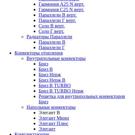
Гармония А25 N верт.
Гармония С25 N верт.
Параллели В верт.
Параллели Г верт.
Соло В верт.
Соло Г верт.
Радиаторы Параллели
Параллели В
Параллели Г
Конвекторы отопления
Внутрипольные конвекторы
Бриз
Бриз В
Бриз Нерж
Бриз Нерж В
Бриз В TURBO
Бриз В TURBO Нерж
Решетка для внутрипольных конвекторов
Бриз
Напольные конвекторы
Элегант В
Элегант Мини
Элегант Плюс
Элегант
Комплектующие