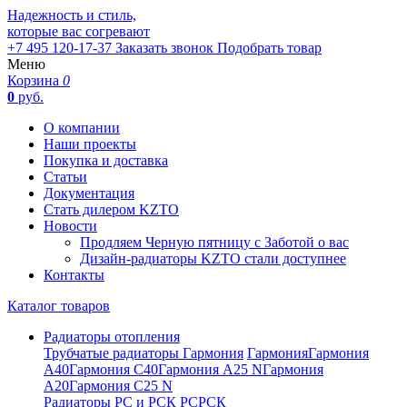
Надежность и стиль,
которые вас согревают
+7 495 120-17-37
Заказать звонок
Подобрать товар
Меню
Корзина
0
0
руб.
О компании
Наши проекты
Покупка и доставка
Статьи
Документация
Стать дилером KZTO
Новости
Продляем Черную пятницу с Заботой о вас
Дизайн-радиаторы KZTO стали доступнее
Контакты
Каталог товаров
Радиаторы отопления
Трубчатые радиаторы Гармония
Гармония
Гармония
А40
Гармония С40
Гармония А25 N
Гармония
А20
Гармония С25 N
Радиаторы РС и РСК
РС
РСК