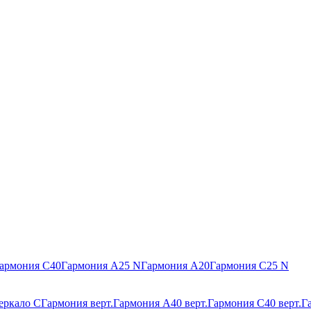
армония С40
Гармония А25 N
Гармония А20
Гармония С25 N
еркало С
Гармония верт.
Гармония А40 верт.
Гармония С40 верт.
Г