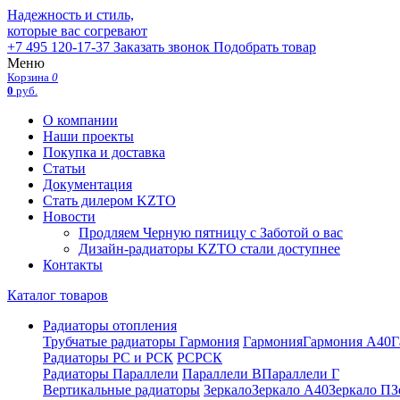
Надежность и стиль,
которые вас согревают
+7 495 120-17-37
Заказать звонок
Подобрать товар
Меню
Корзина
0
0
руб.
О компании
Наши проекты
Покупка и доставка
Статьи
Документация
Стать дилером KZTO
Новости
Продляем Черную пятницу с Заботой о вас
Дизайн-радиаторы KZTO стали доступнее
Контакты
Каталог товаров
Радиаторы отопления
Трубчатые радиаторы Гармония
Гармония
Гармония А40
Г
Радиаторы РС и РСК
РС
РСК
Радиаторы Параллели
Параллели В
Параллели Г
Вертикальные радиаторы
Зеркало
Зеркало А40
Зеркало П
З