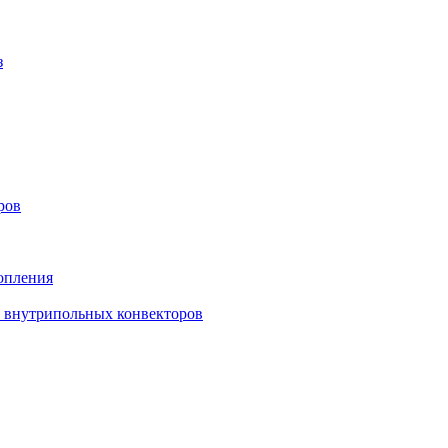
з
ров
опления
в внутрипольных конвекторов