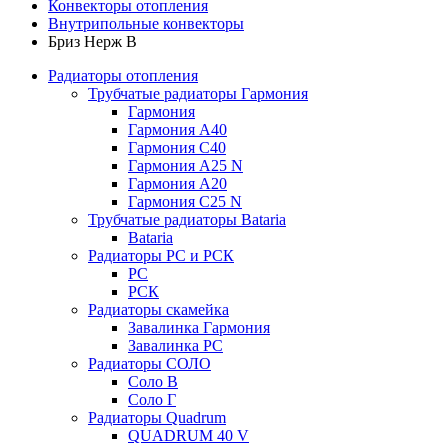
Конвекторы отопления
Внутрипольные конвекторы
Бриз Нерж В
Радиаторы отопления
Трубчатые радиаторы Гармония
Гармония
Гармония А40
Гармония С40
Гармония А25 N
Гармония А20
Гармония С25 N
Трубчатые радиаторы Bataria
Bataria
Радиаторы РС и РСК
РС
РСК
Радиаторы скамейка
Завалинка Гармония
Завалинка РС
Радиаторы СОЛО
Соло В
Соло Г
Радиаторы Quadrum
QUADRUM 40 V