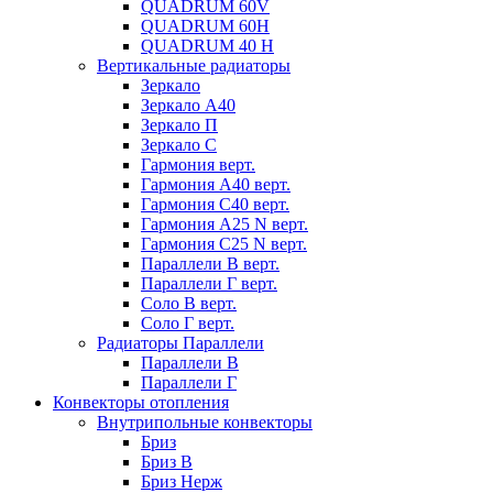
QUADRUM 60V
QUADRUM 60H
QUADRUM 40 H
Вертикальные радиаторы
Зеркало
Зеркало А40
Зеркало П
Зеркало С
Гармония верт.
Гармония А40 верт.
Гармония С40 верт.
Гармония А25 N верт.
Гармония С25 N верт.
Параллели В верт.
Параллели Г верт.
Соло В верт.
Соло Г верт.
Радиаторы Параллели
Параллели В
Параллели Г
Конвекторы отопления
Внутрипольные конвекторы
Бриз
Бриз В
Бриз Нерж