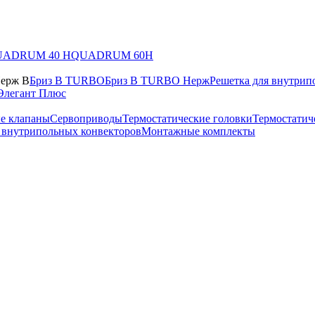
UADRUM 40 H
QUADRUM 60H
Нерж В
Бриз В TURBO
Бриз В TURBO Нерж
Решетка для внутрип
Элегант Плюс
е клапаны
Сервоприводы
Термостатические головки
Термостатич
в внутрипольных конвекторов
Монтажные комплекты