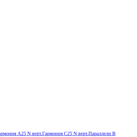
армония А25 N верт.
Гармония С25 N верт.
Параллели В