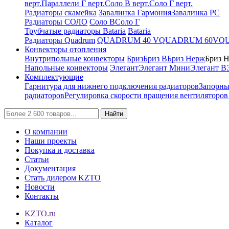
верт.
Параллели Г верт.
Соло В верт.
Соло Г верт.
Радиаторы скамейка
Завалинка Гармония
Завалинка РС
Радиаторы СОЛО
Соло В
Соло Г
Трубчатые радиаторы Bataria
Bataria
Радиаторы Quadrum
QUADRUM 40 V
QUADRUM 60V
Q
Конвекторы отопления
Внутрипольные конвекторы
Бриз
Бриз В
Бриз Нерж
Бриз 
Напольные конвекторы
Элегант
Элегант Мини
Элегант В
Комплектующие
Гарнитура для нижнего подключения радиаторов
Запорны
радиаторов
Регулировка скорости вращения вентиляторо
Найти
О компании
Наши проекты
Покупка и доставка
Статьи
Документация
Стать дилером KZTO
Новости
Контакты
KZTO.ru
Каталог