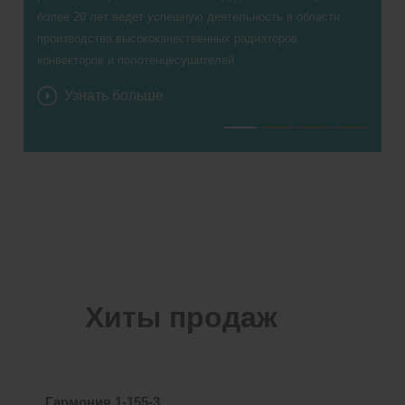
более 20 лет ведет успешную деятельность в области
производства высококачественных радиаторов,
конвекторов и полотенцесушителей
Узнать больше
СТАЛЬНЫЕ ДИЗАЙН РАДИАТОРЫ
ОТОПЛЕНИЯ РОССИЙСКОГО ПРОИЗВОДСТВА
ВОДЯНЫЕ КОНВЕКТОРЫ ОТОПЛЕНИЯ
КОМПЛЕКТУЮЩИЕ
Хиты продаж
Гармония 1-155-3