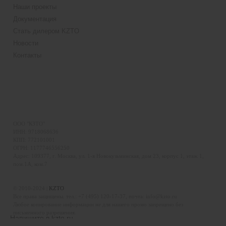
Наши проекты
Документация
Стать дилером KZTO
Новости
Контакты
ООО "КЗТО"
ИНН: 9718068636
КПП: 772101001
ОГРН: 1177746556250
Адрес: 109377, г. Москва, ул. 1-я Новокузьминская, дом 23, корпус 1, этаж 1,
пом.1А, ком.7
© 2010-2024 |
KZTO
Все права защищены. тел.:
+7 (495) 120-17-37
, почта:
info@kzto.ru
Любое копирование информации не для нашего промо запрещено без
письменного разрешения.
Напишите в kzto.ru
Информация, размещенная на сайте, не является публичной офертой.