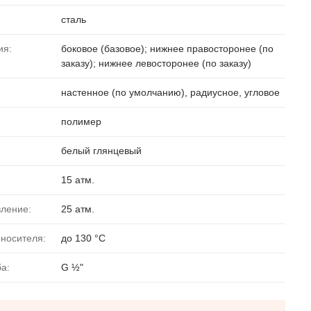
сталь
ия:
боковое (базовое); нижнее правосторонее (по
заказу); нижнее левосторонее (по заказу)
настенное (по умолчанию), радиусное, угловое
полимер
белый глянцевый
15 атм.
вление:
25 атм.
носителя:
до 130 °C
ба:
G ½"