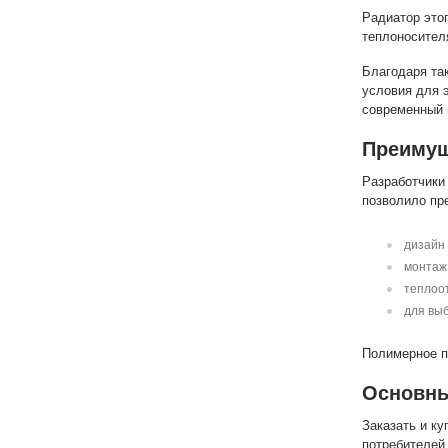
Радиатор это
теплоносител
Благодаря та
условия для 
современный 
Преимущ
Разработчики
позволило пр
дизайн 
монтаж 
теплоо
для вы
Полимерное п
Основны
Заказать и к
потребителей