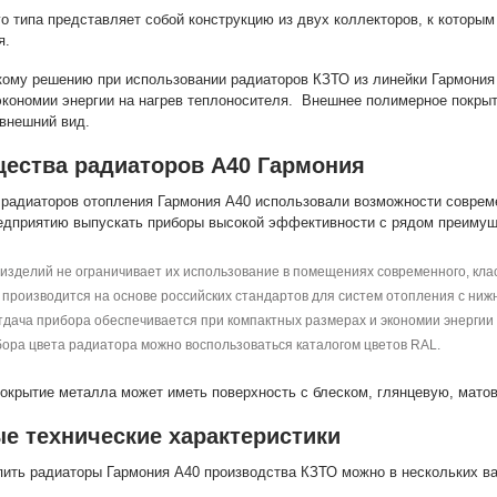
го типа представляет собой конструкцию из двух коллекторов, к котор
я.
кому решению при использовании радиаторов КЗТО из линейки Гармония
экономии энергии на нагрев теплоносителя. Внешнее полимерное покры
внешний вид.
ества радиаторов А40 Гармония
 радиаторов отопления Гармония А40 использовали возможности совреме
едприятию выпускать приборы высокой эффективности с рядом преимущ
изделий не ограничивает их использование в помещениях современного, кла
производится на основе российских стандартов для систем отопления с нижн
тдача прибора обеспечивается при компактных размерах и экономии энергии 
бора цвета радиатора можно воспользоваться каталогом цветов RAL.
окрытие металла может иметь поверхность с блеском, глянцевую, мато
е технические характеристики
упить радиаторы Гармония А40 производства КЗТО можно в нескольких в
.