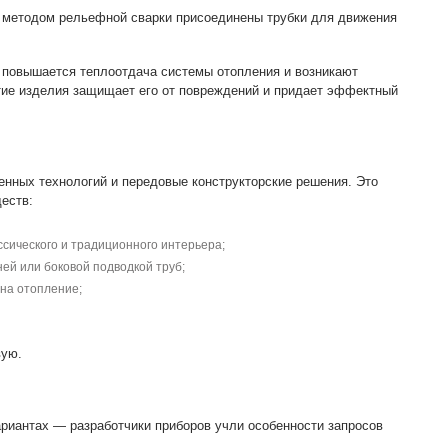
ым методом рельефной сварки присоединены трубки для движения
 повышается теплоотдача системы отопления и возникают
тие изделия защищает его от повреждений и придает эффектный
нных технологий и передовые конструкторские решения. Это
еств:
ссического и традиционного интерьера;
ей или боковой подводкой труб;
на отопление;
вую.
ариантах — разработчики приборов учли особенности запросов