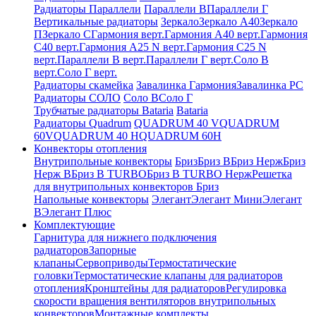
Радиаторы Параллели
Параллели В
Параллели Г
Вертикальные радиаторы
Зеркало
Зеркало А40
Зеркало
П
Зеркало С
Гармония верт.
Гармония А40 верт.
Гармония
С40 верт.
Гармония А25 N верт.
Гармония С25 N
верт.
Параллели В верт.
Параллели Г верт.
Соло В
верт.
Соло Г верт.
Радиаторы скамейка
Завалинка Гармония
Завалинка РС
Радиаторы СОЛО
Соло В
Соло Г
Трубчатые радиаторы Bataria
Bataria
Радиаторы Quadrum
QUADRUM 40 V
QUADRUM
60V
QUADRUM 40 H
QUADRUM 60H
Конвекторы отопления
Внутрипольные конвекторы
Бриз
Бриз В
Бриз Нерж
Бриз
Нерж В
Бриз В TURBO
Бриз В TURBO Нерж
Решетка
для внутрипольных конвекторов Бриз
Напольные конвекторы
Элегант
Элегант Мини
Элегант
В
Элегант Плюс
Комплектующие
Гарнитура для нижнего подключения
радиаторов
Запорные
клапаны
Сервоприводы
Термостатические
головки
Термостатические клапаны для радиаторов
отопления
Кронштейны для радиаторов
Регулировка
скорости вращения вентиляторов внутрипольных
конвекторов
Монтажные комплекты