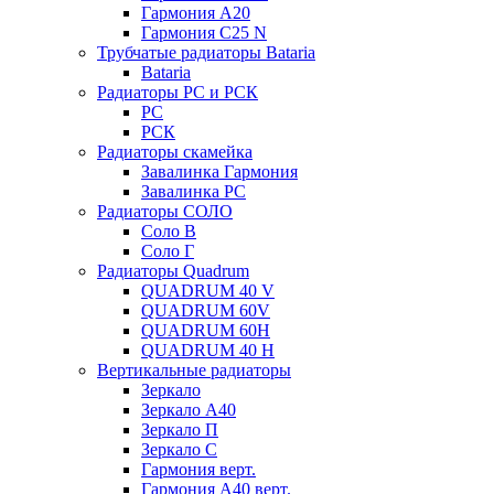
Гармония А20
Гармония С25 N
Трубчатые радиаторы Bataria
Bataria
Радиаторы РС и РСК
РС
РСК
Радиаторы скамейка
Завалинка Гармония
Завалинка РС
Радиаторы СОЛО
Соло В
Соло Г
Радиаторы Quadrum
QUADRUM 40 V
QUADRUM 60V
QUADRUM 60H
QUADRUM 40 H
Вертикальные радиаторы
Зеркало
Зеркало А40
Зеркало П
Зеркало С
Гармония верт.
Гармония А40 верт.