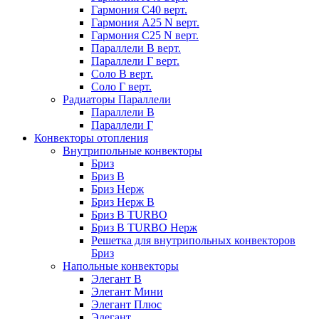
Гармония С40 верт.
Гармония А25 N верт.
Гармония С25 N верт.
Параллели В верт.
Параллели Г верт.
Соло В верт.
Соло Г верт.
Радиаторы Параллели
Параллели В
Параллели Г
Конвекторы отопления
Внутрипольные конвекторы
Бриз
Бриз В
Бриз Нерж
Бриз Нерж В
Бриз В TURBO
Бриз В TURBO Нерж
Решетка для внутрипольных конвекторов
Бриз
Напольные конвекторы
Элегант В
Элегант Мини
Элегант Плюс
Элегант