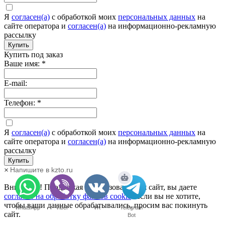
Я
согласен(а)
c обработкой моих
персональных данных
на
сайте оператора и
согласен(а)
на информационно-рекламную
рассылку
Купить
Купить под заказ
Ваше имя:
*
E-mail:
Телефон:
*
Я
согласен(а)
c обработкой моих
персональных данных
на
сайте оператора и
согласен(а)
на информационно-рекламную
рассылку
Купить
Напишите в kzto.ru
×
Внимание! Продолжая использовать наш сайт, вы даете
согласие на обработку файлов cookie
. Если вы не хотите,
чтобы ваши данные обрабатывались, просим вас покинуть
WhatsApp
Viber
VK
Telegram
сайт.
Bot