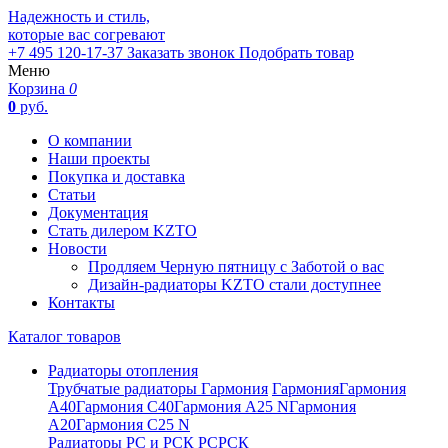
Надежность и стиль,
которые вас согревают
+7 495 120-17-37
Заказать звонок
Подобрать товар
Меню
Корзина
0
0
руб.
О компании
Наши проекты
Покупка и доставка
Статьи
Документация
Стать дилером KZTO
Новости
Продляем Черную пятницу с Заботой о вас
Дизайн-радиаторы KZTO стали доступнее
Контакты
Каталог товаров
Радиаторы отопления
Трубчатые радиаторы Гармония
Гармония
Гармония
А40
Гармония С40
Гармония А25 N
Гармония
А20
Гармония С25 N
Радиаторы РС и РСК
РС
РСК