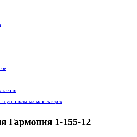
з
ров
опления
в внутрипольных конвекторов
я Гармония 1-155-12