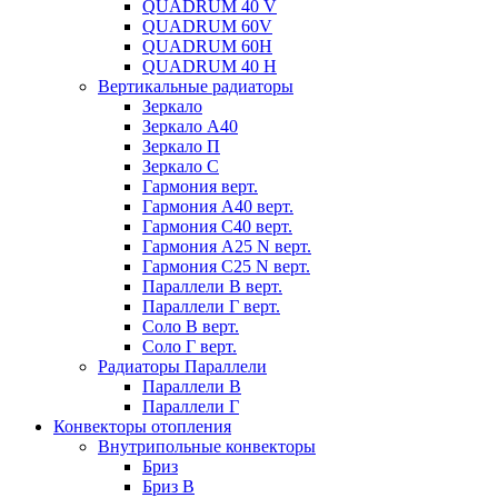
QUADRUM 40 V
QUADRUM 60V
QUADRUM 60H
QUADRUM 40 H
Вертикальные радиаторы
Зеркало
Зеркало А40
Зеркало П
Зеркало С
Гармония верт.
Гармония А40 верт.
Гармония С40 верт.
Гармония А25 N верт.
Гармония С25 N верт.
Параллели В верт.
Параллели Г верт.
Соло В верт.
Соло Г верт.
Радиаторы Параллели
Параллели В
Параллели Г
Конвекторы отопления
Внутрипольные конвекторы
Бриз
Бриз В