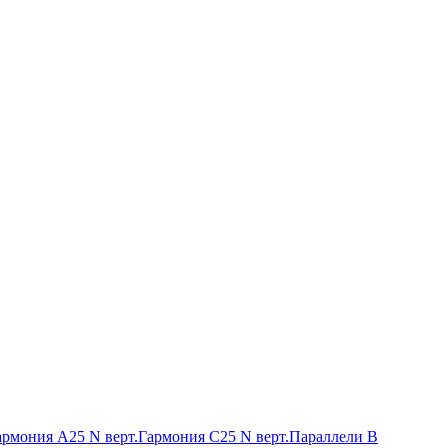
армония А25 N верт.
Гармония С25 N верт.
Параллели В