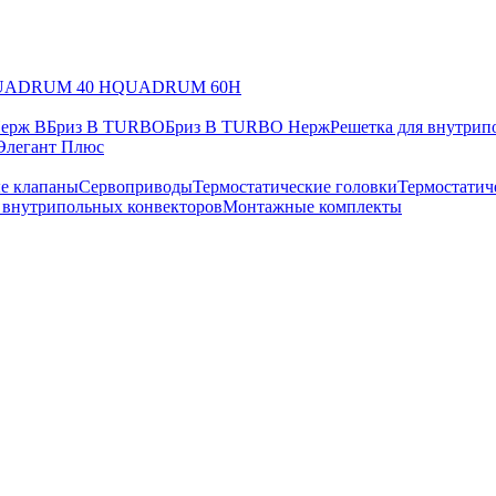
UADRUM 40 H
QUADRUM 60H
Нерж В
Бриз В TURBO
Бриз В TURBO Нерж
Решетка для внутрип
Элегант Плюс
е клапаны
Сервоприводы
Термостатические головки
Термостатич
в внутрипольных конвекторов
Монтажные комплекты