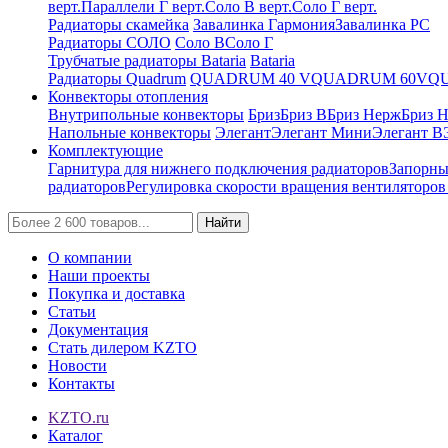
верт.
Параллели Г верт.
Соло В верт.
Соло Г верт.
Радиаторы скамейка
Завалинка Гармония
Завалинка РС
Радиаторы СОЛО
Соло В
Соло Г
Трубчатые радиаторы Bataria
Bataria
Радиаторы Quadrum
QUADRUM 40 V
QUADRUM 60V
Q
Конвекторы отопления
Внутрипольные конвекторы
Бриз
Бриз В
Бриз Нерж
Бриз 
Напольные конвекторы
Элегант
Элегант Мини
Элегант В
Комплектующие
Гарнитура для нижнего подключения радиаторов
Запорны
радиаторов
Регулировка скорости вращения вентиляторо
Найти
О компании
Наши проекты
Покупка и доставка
Статьи
Документация
Стать дилером KZTO
Новости
Контакты
KZTO.ru
Каталог