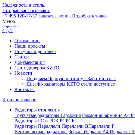
Надежность и стиль,
которые вас согревают
+7 495 120-17-37
Заказать звонок
Подобрать товар
Меню
Корзина
0
0
руб.
О компании
Наши проекты
Покупка и доставка
Статьи
Документация
Стать дилером KZTO
Новости
Продляем Черную пятницу с Заботой о вас
Дизайн-радиаторы KZTO стали доступнее
Контакты
Каталог товаров
Радиаторы отопления
Трубчатые радиаторы Гармония
Гармония
Гармония А40
Г
Радиаторы РС и РСК
РС
РСК
Радиаторы Параллели
Параллели В
Параллели Г
Вертикальные радиаторы
Зеркало
Зеркало А40
Зеркало П
З