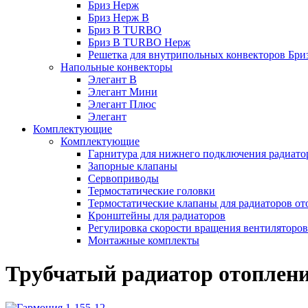
Бриз Нерж
Бриз Нерж В
Бриз В TURBO
Бриз В TURBO Нерж
Решетка для внутрипольных конвекторов Бри
Напольные конвекторы
Элегант В
Элегант Мини
Элегант Плюс
Элегант
Комплектующие
Комплектующие
Гарнитура для нижнего подключения радиато
Запорные клапаны
Сервоприводы
Термостатические головки
Термостатические клапаны для радиаторов от
Кронштейны для радиаторов
Регулировка скорости вращения вентиляторо
Монтажные комплекты
Трубчатый радиатор отоплени