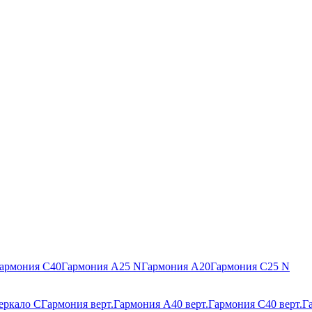
армония С40
Гармония А25 N
Гармония А20
Гармония С25 N
еркало С
Гармония верт.
Гармония А40 верт.
Гармония С40 верт.
Г