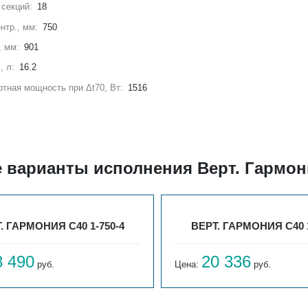
секций:
18
нтр., мм:
750
, мм:
901
, л:
16.2
тная мощность при Δt70, Вт:
1516
 варианты исполнения Верт. Гармони
. ГАРМОНИЯ С40 1-750-4
ВЕРТ. ГАРМОНИЯ С40 1
8 490
20 336
руб.
Цена:
руб.