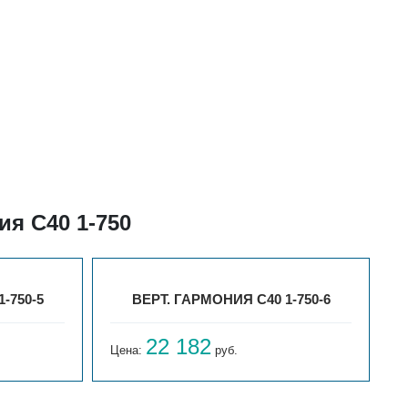
я С40 1-750
-750-5
ВЕРТ. ГАРМОНИЯ С40 1-750-6
22 182
Цена:
руб.
Ц