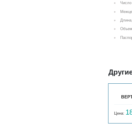
Число 
Межце
Длина
Объем
Паспор
Другие
3
ВЕРТ. ГАРМОНИЯ С40 1-750-3
ВЕРТ
16 644
1
Цена:
руб.
Цена: