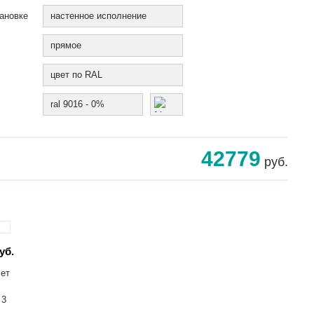
ановке
настенное исполнение
прямое
цвет по RAL
ral 9016 - 0%
42779
руб.
уб.
лет
 3