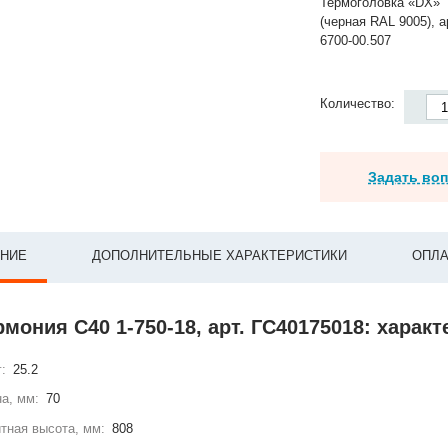
Термоголовка «DX»
(черная RAL 9005), а
6700-00.507
Количество:
Задать во
НИЕ
ДОПОЛНИТЕЛЬНЫЕ ХАРАКТЕРИСТИКИ
ОПЛА
рмония С40 1-750-18, арт. ГС40175018: харак
г:
25.2
а, мм:
70
тная высота, мм:
808