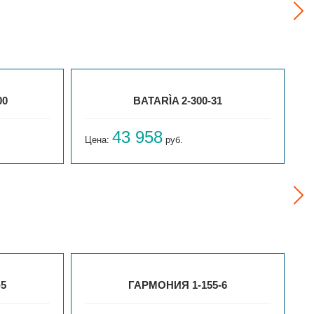
00
BATARÌA 2-300-31
43 958
Цена:
руб.
Ц
-5
ГАРМОНИЯ 1-155-6