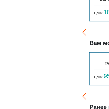
16 644
1
Цена:
руб.
Цена:
Вам м
БРИЗ 200Х190Х2900
ГА
58 422
9
Цена:
руб.
Цена:
Ранее