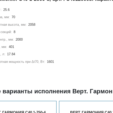
г:
25.6
а, мм:
70
тная высота, мм:
2058
секций:
8
нтр., мм:
2000
, мм:
401
, л:
17.84
тная мощность при Δt70, Вт:
1601
 варианты исполнения Верт. Гармони
. ГАРМОНИЯ С40 1-750-4
ВЕРТ. ГАРМОНИЯ С40 1