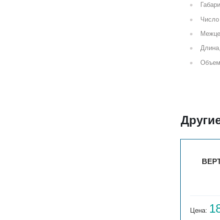
Габари
Число 
Межце
Длина
Объем
Другие
3
ВЕРТ. ГАРМОНИЯ С40 1-750-3
ВЕРТ
16 644
1
Цена:
руб.
Цена: