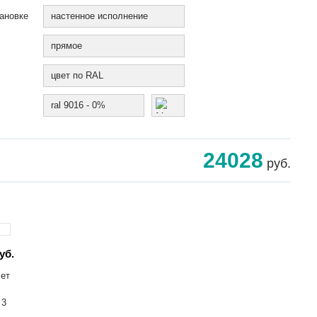
ановке
настенное исполнение
прямое
цвет по RAL
ral 9016 - 0%
24028
руб.
уб.
лет
 3