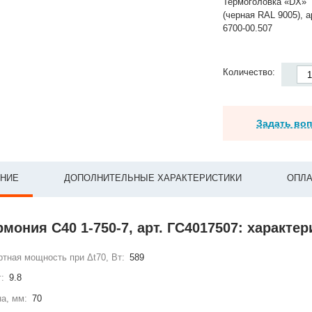
Термоголовка «DX»
(черная RAL 9005), а
6700-00.507
Количество:
Задать во
НИЕ
ДОПОЛНИТЕЛЬНЫЕ ХАРАКТЕРИСТИКИ
ОПЛА
рмония С40 1-750-7, арт. ГС4017507: характе
тная мощность при Δt70, Вт:
589
г:
9.8
а, мм:
70