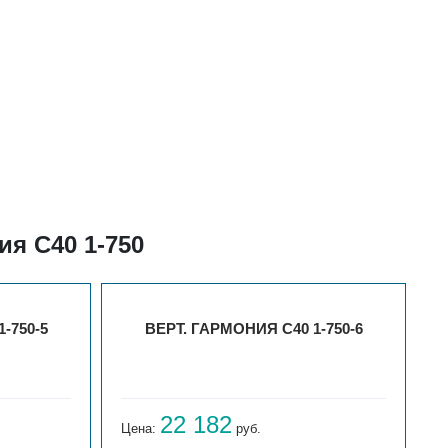
я С40 1-750
-750-5
ВЕРТ. ГАРМОНИЯ С40 1-750-6
22 182
Цена:
руб.
Ц