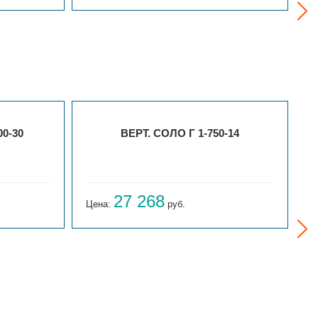
0-30
ВЕРТ. СОЛО Г 1-750-14
27 268
Цена:
руб.
Ц