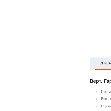
ОПИСА
Верт. Га
Паспор
Вес, к
Глубин