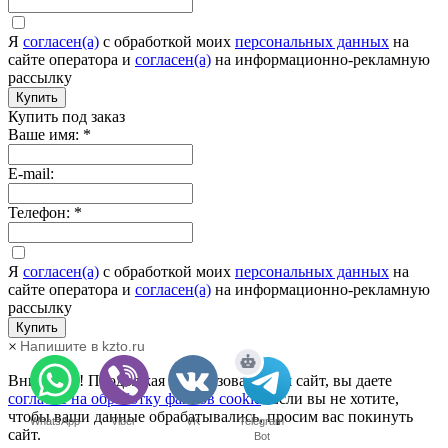
Я
согласен(а)
c обработкой моих
персональных данных
на
сайте оператора и
согласен(а)
на информационно-рекламную
рассылку
Купить
Купить под заказ
Ваше имя:
*
E-mail:
Телефон:
*
Я
согласен(а)
c обработкой моих
персональных данных
на
сайте оператора и
согласен(а)
на информационно-рекламную
рассылку
Купить
Напишите в kzto.ru
×
Внимание! Продолжая использовать наш сайт, вы даете
согласие на обработку файлов cookie
. Если вы не хотите,
чтобы ваши данные обрабатывались, просим вас покинуть
WhatsApp
Viber
VK
Telegram
сайт.
Bot