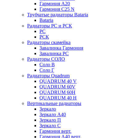
Гармония А20
Гармония С25 N
Трубчатые радиаторы Bataria
Bataria
Радиаторы РС и РСК
РС
РСК
Радиаторы скамейка
Завалинка Гармония
Завалинка РС
Радиаторы СОЛО
Соло В
Соло Г
Радиаторы Quadrum
QUADRUM 40 V
QUADRUM 60V
QUADRUM 60H
QUADRUM 40 H
Вертикальные радиаторы
Зеркало
Зеркало А40
Зеркало П
Зеркало С
Гармония верт.
Гармония А40 верт.