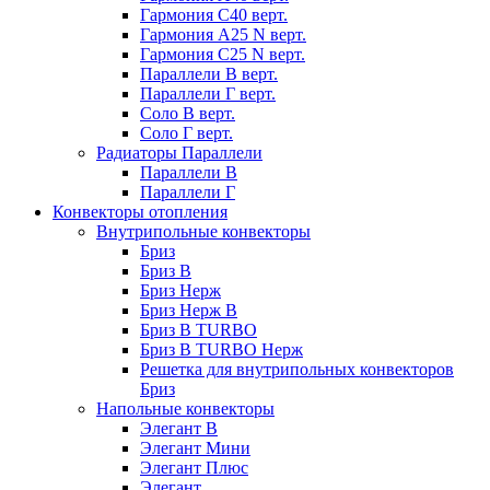
Гармония С40 верт.
Гармония А25 N верт.
Гармония С25 N верт.
Параллели В верт.
Параллели Г верт.
Соло В верт.
Соло Г верт.
Радиаторы Параллели
Параллели В
Параллели Г
Конвекторы отопления
Внутрипольные конвекторы
Бриз
Бриз В
Бриз Нерж
Бриз Нерж В
Бриз В TURBO
Бриз В TURBO Нерж
Решетка для внутрипольных конвекторов
Бриз
Напольные конвекторы
Элегант В
Элегант Мини
Элегант Плюс
Элегант