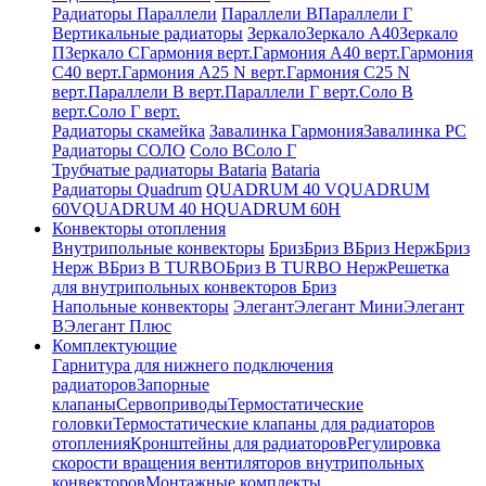
Радиаторы Параллели
Параллели В
Параллели Г
Вертикальные радиаторы
Зеркало
Зеркало А40
Зеркало
П
Зеркало С
Гармония верт.
Гармония А40 верт.
Гармония
С40 верт.
Гармония А25 N верт.
Гармония С25 N
верт.
Параллели В верт.
Параллели Г верт.
Соло В
верт.
Соло Г верт.
Радиаторы скамейка
Завалинка Гармония
Завалинка РС
Радиаторы СОЛО
Соло В
Соло Г
Трубчатые радиаторы Bataria
Bataria
Радиаторы Quadrum
QUADRUM 40 V
QUADRUM
60V
QUADRUM 40 H
QUADRUM 60H
Конвекторы отопления
Внутрипольные конвекторы
Бриз
Бриз В
Бриз Нерж
Бриз
Нерж В
Бриз В TURBO
Бриз В TURBO Нерж
Решетка
для внутрипольных конвекторов Бриз
Напольные конвекторы
Элегант
Элегант Мини
Элегант
В
Элегант Плюс
Комплектующие
Гарнитура для нижнего подключения
радиаторов
Запорные
клапаны
Сервоприводы
Термостатические
головки
Термостатические клапаны для радиаторов
отопления
Кронштейны для радиаторов
Регулировка
скорости вращения вентиляторов внутрипольных
конвекторов
Монтажные комплекты