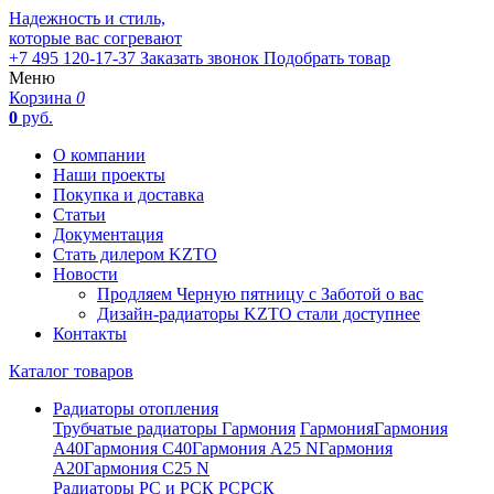
Надежность и стиль,
которые вас согревают
+7 495 120-17-37
Заказать звонок
Подобрать товар
Меню
Корзина
0
0
руб.
О компании
Наши проекты
Покупка и доставка
Статьи
Документация
Стать дилером KZTO
Новости
Продляем Черную пятницу с Заботой о вас
Дизайн-радиаторы KZTO стали доступнее
Контакты
Каталог товаров
Радиаторы отопления
Трубчатые радиаторы Гармония
Гармония
Гармония
А40
Гармония С40
Гармония А25 N
Гармония
А20
Гармония С25 N
Радиаторы РС и РСК
РС
РСК