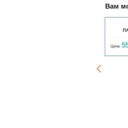
Вам м
РС 2-300-24
ПА
20 148
5
Цена:
руб.
Цена: