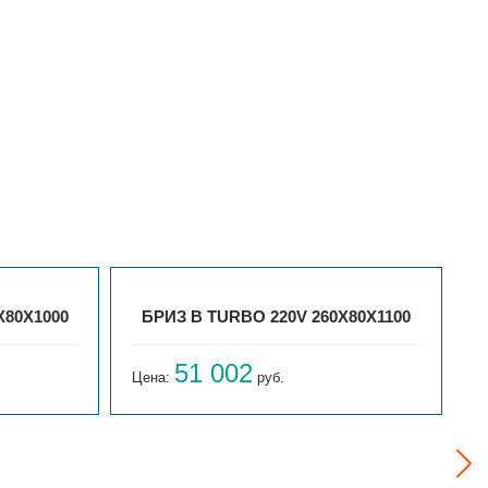
Х80Х1000
БРИЗ В TURBO 220V 260Х80Х1100
51 002
Цена:
руб.
Ц