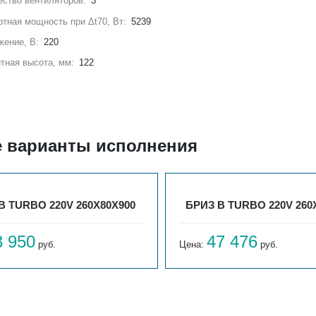
ство вентиляторов:
3
тная мощность при Δt70, Вт:
5239
жение, В:
220
тная высота, мм:
122
е варианты исполнения
В TURBO 220V 260Х80Х900
БРИЗ В TURBO 220V 260
3 950
47 476
руб.
Цена:
руб.