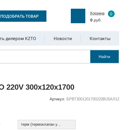
Корзина
0
ПОДОБРАТЬ ТОВАР
0
руб.
ть дилером KZTO
Новости
Контакты
Найти
 220V 300х120х1700
Артикул:
БРВТ3001201700220ВU5АЛ12
:
я
терм (термоклапан установлен)