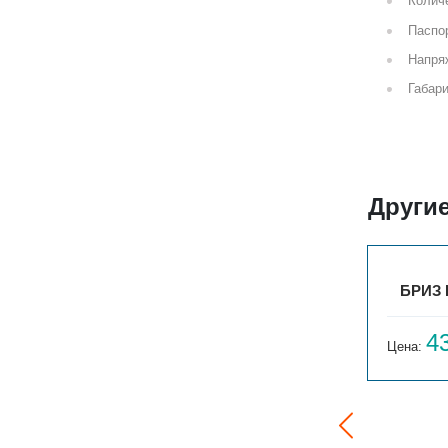
Количе
Паспор
Напря
Габари
Други
00
БРИЗ В TURBO 220V 260Х80Х800
БРИЗ 
40 424
4
Цена:
руб.
Цена: