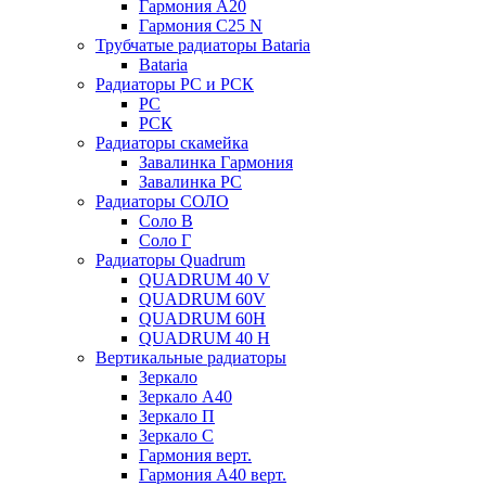
Гармония А20
Гармония С25 N
Трубчатые радиаторы Bataria
Bataria
Радиаторы РС и РСК
РС
РСК
Радиаторы скамейка
Завалинка Гармония
Завалинка РС
Радиаторы СОЛО
Соло В
Соло Г
Радиаторы Quadrum
QUADRUM 40 V
QUADRUM 60V
QUADRUM 60H
QUADRUM 40 H
Вертикальные радиаторы
Зеркало
Зеркало А40
Зеркало П
Зеркало С
Гармония верт.
Гармония А40 верт.