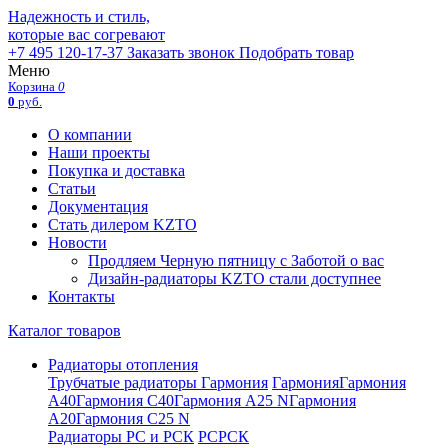
Надежность и стиль,
которые вас согревают
+7 495 120-17-37
Заказать звонок
Подобрать товар
Меню
Корзина
0
0
руб.
О компании
Наши проекты
Покупка и доставка
Статьи
Документация
Стать дилером KZTO
Новости
Продляем Черную пятницу с Заботой о вас
Дизайн-радиаторы KZTO стали доступнее
Контакты
Каталог товаров
Радиаторы отопления
Трубчатые радиаторы Гармония
Гармония
Гармония
А40
Гармония С40
Гармония А25 N
Гармония
А20
Гармония С25 N
Радиаторы РС и РСК
РС
РСК