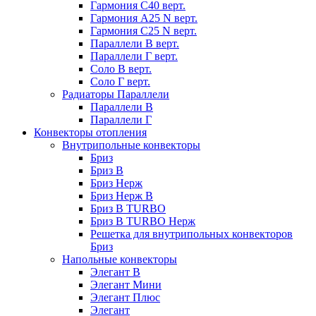
Гармония С40 верт.
Гармония А25 N верт.
Гармония С25 N верт.
Параллели В верт.
Параллели Г верт.
Соло В верт.
Соло Г верт.
Радиаторы Параллели
Параллели В
Параллели Г
Конвекторы отопления
Внутрипольные конвекторы
Бриз
Бриз В
Бриз Нерж
Бриз Нерж В
Бриз В TURBO
Бриз В TURBO Нерж
Решетка для внутрипольных конвекторов
Бриз
Напольные конвекторы
Элегант В
Элегант Мини
Элегант Плюс
Элегант