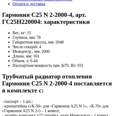
Оплата и доставка
Гармония С25 N 2-2000-4, арт.
ГС25Н220004: характеристики
Вес, кг:
15
Глубина, мм:
78
Габаритная высота, мм:
2048
Число секций:
4
Межцентр., мм:
2000
Длина, мм:
161
Объем, л:
6.44
Паспортная мощность при Δt70, Вт:
931
Трубчатый радиатор отопления
Гармония С25 N 2-2000-4 поставляется
в комплекте с:
- паспорт – 1 шт.;
- кронштейны («К-50» для «Гармония А25 N 1», «К-70» для
«Гармония А25 N 2») – 1 компл;
- дизайн–комплект 1/2" (пробка, кран Маевского) – 1 компл.;