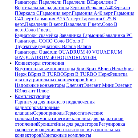
Радиаторы Параллели
Параллели В
Параллели Г
Вертикальные радиаторы
Зеркало
Зеркало А40
Зеркало
П
Зеркало С
Гармония верт.
Гармония А40 верт.
Гармония
С40 верт.
Гармония А25 N верт.
Гармония С25 N
верт.
Параллели В верт.
Параллели Г верт.
Соло В
верт.
Соло Г верт.
Радиаторы скамейка
Завалинка Гармония
Завалинка РС
Радиаторы СОЛО
Соло В
Соло Г
Трубчатые радиаторы Bataria
Bataria
Радиаторы Quadrum
QUADRUM 40 V
QUADRUM
60V
QUADRUM 40 H
QUADRUM 60H
Конвекторы отопления
Внутрипольные конвекторы
Бриз
Бриз В
Бриз Нерж
Бриз
Нерж В
Бриз В TURBO
Бриз В TURBO Нерж
Решетка
для внутрипольных конвекторов Бриз
Напольные конвекторы
Элегант
Элегант Мини
Элегант
В
Элегант Плюс
Комплектующие
Гарнитура для нижнего подключения
радиаторов
Запорные
клапаны
Сервоприводы
Термостатические
головки
Термостатические клапаны для радиаторов
отопления
Кронштейны для радиаторов
Регулировка
скорости вращения вентиляторов внутрипольных
конвекторов
Монтажные комплекты