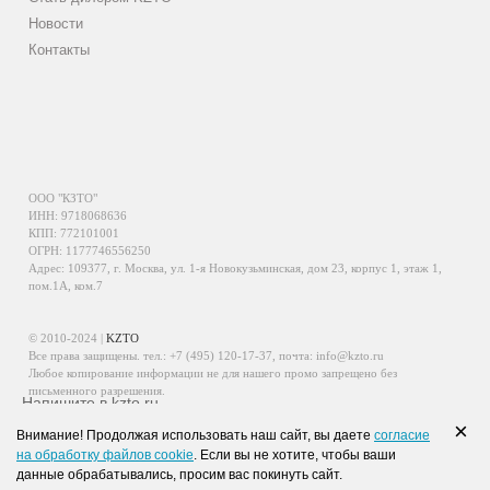
Новости
Контакты
ООО "КЗТО"
ИНН: 9718068636
КПП: 772101001
ОГРН: 1177746556250
Адрес: 109377, г. Москва, ул. 1-я Новокузьминская, дом 23, корпус 1, этаж 1,
пом.1А, ком.7
© 2010-2024 |
KZTO
Все права защищены. тел.:
+7 (495) 120-17-37
, почта:
info@kzto.ru
Любое копирование информации не для нашего промо запрещено без
письменного разрешения.
Напишите в kzto.ru
Информация, размещенная на сайте, не является публичной офертой.
×
Внимание! Продолжая использовать наш сайт, вы даете
согласие
Политика обработки персональных данных
на обработку файлов cookie
. Если вы не хотите, чтобы ваши
Политика конфиденциальности персональных данных
данные обрабатывались, просим вас покинуть сайт.
WhatsApp
Viber
VK
Telegram