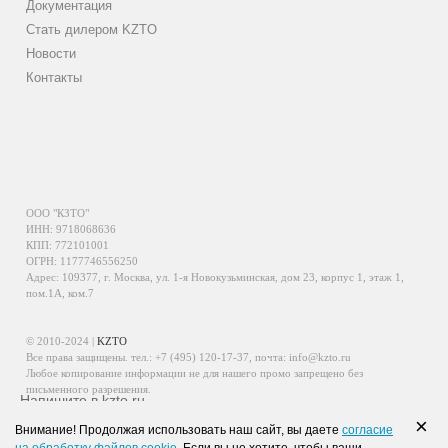
Документация
Стать дилером KZTO
Новости
Контакты
ООО "КЗТО"
ИНН: 9718068636
КПП: 772101001
ОГРН: 1177746556250
Адрес: 109377, г. Москва, ул. 1-я Новокузьминская, дом 23, корпус 1, этаж 1,
пом.1А, ком.7
© 2010-2024 |
KZTO
Все права защищены. тел.:
+7 (495) 120-17-37
, почта:
info@kzto.ru
Любое копирование информации не для нашего промо запрещено без
письменного разрешения.
Напишите в kzto.ru
Информация, размещенная на сайте, не является публичной офертой.
×
Внимание! Продолжая использовать наш сайт, вы даете
согласие
Политика обработки персональных данных