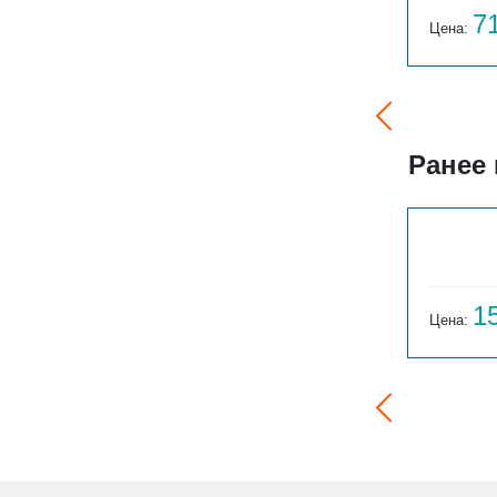
110 188
7
Цена:
руб.
Цена:
Ранее
ГАРМОНИЯ 1-155-3
14 059
1
Цена:
руб.
Цена: