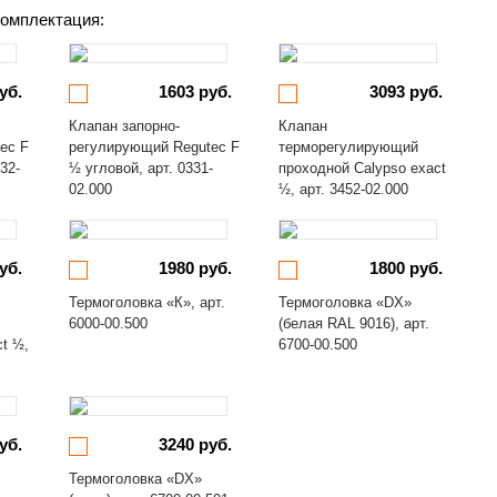
омплектация:
уб.
1603 руб.
3093 руб.
Клапан запорно-
Клапан
ec F
регулирующий Regutec F
терморегулирующий
32-
½ угловой, арт. 0331-
проходной Calypso exact
02.000
½, арт. 3452-02.000
уб.
1980 руб.
1800 руб.
Термоголовка «К», арт.
Термоголовка «DX»
6000-00.500
(белая RAL 9016), арт.
ct ½,
6700-00.500
уб.
3240 руб.
Термоголовка «DX»