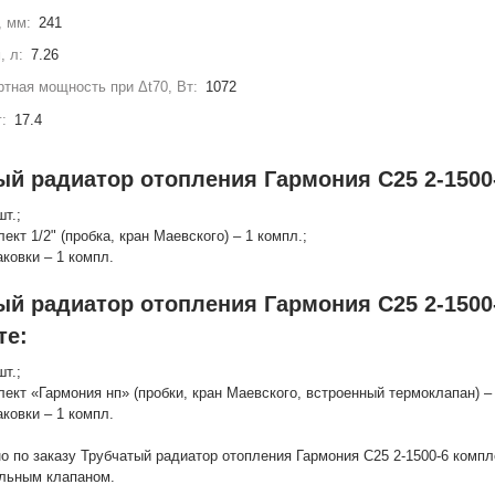
, мм:
241
, л:
7.26
тная мощность при Δt70, Вт:
1072
г:
17.4
ый радиатор отопления Гармония С25 2-1500-
шт.;
лект 1/2" (пробка, кран Маевского) – 1 компл.;
аковки – 1 компл.
ый радиатор отопления Гармония С25 2-1500
те:
шт.;
лект «Гармония нп» (пробки, кран Маевского, встроенный термоклапан) – 
аковки – 1 компл.
о по заказу Трубчатый радиатор отопления Гармония С25 2-1500-6 компл
льным клапаном.