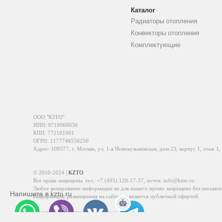
Каталог
Радиаторы отопления
Конвекторы отопления
Комплектующие
ООО "КЗТО"
ИНН: 9718068636
КПП: 772101001
ОГРН: 1177746556250
Адрес: 109377, г. Москва, ул. 1-я Новокузьминская, дом 23, корпус 1, этаж 1,
© 2010-2024 |
KZTO
Все права защищены. тел.:
+7 (495) 120-17-37
, почта:
info@kzto.ru
Любое копирование информации не для нашего промо запрещено без письмен
Напишите в kzto.ru
Информация, размещенная на сайте, не является публичной офертой.
Политика обработки персональных данных
Политика конфиденциальности персональных данных