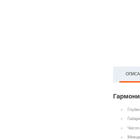
ОПИСА
Гармония
Глубин
Габари
Число 
Межце