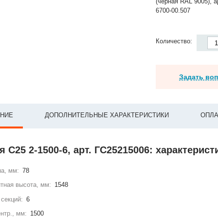
(черная RAL 9005), а
6700-00.507
Количество:
Задать во
НИЕ
ДОПОЛНИТЕЛЬНЫЕ ХАРАКТЕРИСТИКИ
ОПЛА
 С25 2-1500-6, арт. ГС25215006: характерист
а, мм:
78
тная высота, мм:
1548
секций:
6
нтр., мм:
1500