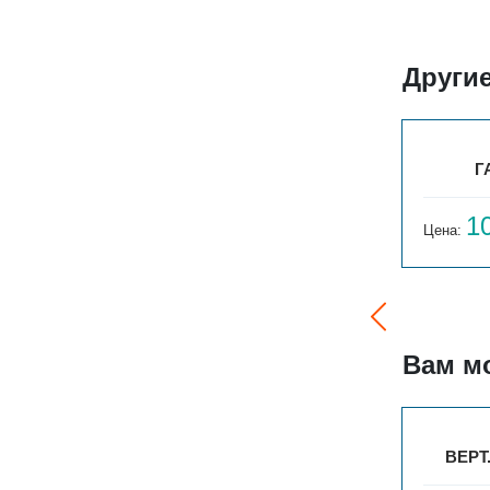
Други
ГАРМОНИЯ С25 1-300-3
Г
9 850
1
Цена:
руб.
Цена:
Вам м
00
ВЕРТ. ГАРМОНИЯ А40 2-750-27
ВЕРТ