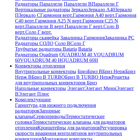
Радиаторы Параллели
Параллели В
Параллели Г
Вертикальные радиаторы
Зеркало
Зеркало А40
Зеркало
П
Зеркало С
Гармония верт.
Гармония А40 верт.
Гармония
С40 верт.
Гармония А25 N верт.
Гармония С25 N
верт.
Параллели В верт.
Параллели Г верт.
Соло В
верт.
Соло Г верт.
Радиаторы скамейка
Завалинка Гармония
Завалинка РС
Радиаторы СОЛО
Соло В
Соло Г
Трубчатые радиаторы Bataria
Bataria
Радиаторы Quadrum
QUADRUM 40 V
QUADRUM
60V
QUADRUM 40 H
QUADRUM 60H
Конвекторы отопления
Внутрипольные конвекторы
Бриз
Бриз В
Бриз Нерж
Бриз
Нерж В
Бриз В TURBO
Бриз В TURBO Нерж
Решетка
для внутрипольных конвекторов Бриз
Напольные конвекторы
Элегант
Элегант Мини
Элегант
В
Элегант Плюс
Комплектующие
Гарнитура для нижнего подключения
радиаторов
Запорные
клапаны
Сервоприводы
Термостатические
головки
Термостатические клапаны для радиаторов
отопления
Кронштейны для радиаторов
Регулировка
скорости вращения вентиляторов внутрипольных
конвекторов
Монтажные комплекты