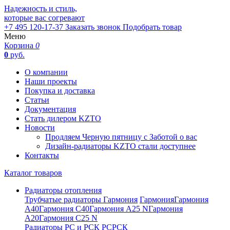
Надежность и стиль,
которые вас согревают
+7 495 120-17-37
Заказать звонок
Подобрать товар
Меню
Корзина
0
0
руб.
О компании
Наши проекты
Покупка и доставка
Статьи
Документация
Стать дилером KZTO
Новости
Продляем Черную пятницу с Заботой о вас
Дизайн-радиаторы KZTO стали доступнее
Контакты
Каталог товаров
Радиаторы отопления
Трубчатые радиаторы Гармония
Гармония
Гармония
А40
Гармония С40
Гармония А25 N
Гармония
А20
Гармония С25 N
Радиаторы РС и РСК
РС
РСК