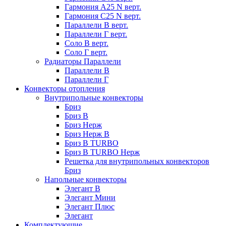
Гармония А25 N верт.
Гармония С25 N верт.
Параллели В верт.
Параллели Г верт.
Соло В верт.
Соло Г верт.
Радиаторы Параллели
Параллели В
Параллели Г
Конвекторы отопления
Внутрипольные конвекторы
Бриз
Бриз В
Бриз Нерж
Бриз Нерж В
Бриз В TURBO
Бриз В TURBO Нерж
Решетка для внутрипольных конвекторов
Бриз
Напольные конвекторы
Элегант В
Элегант Мини
Элегант Плюс
Элегант
Комплектующие