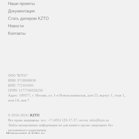
Наши проекты
Документация
Стать дилером KZTO
Новости
Контакты
ООО "КЗТО"
ИНН: 9718068636
КПП: 772101001
ОГРН: 1177746556250
Адрес: 109377, г. Москва, ул. 1-я Новокузьминская, дом 23, корпус 1, этаж 1,
пом.1А, ком.7
© 2010-2024 |
KZTO
Все права защищены. тел.:
+7 (495) 120-17-37
, почта:
info@kzto.ru
Любое копирование информации не для нашего промо запрещено без
письменного разрешения.
Напишите в kzto.ru
Информация, размещенная на сайте, не является публичной офертой.