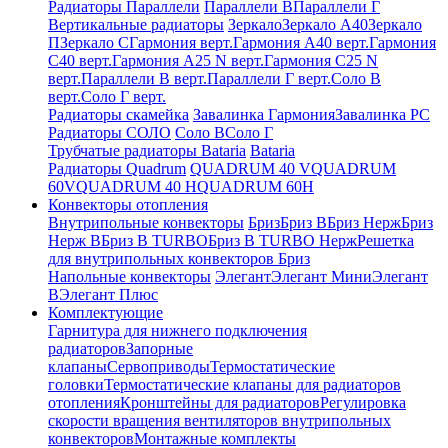
Радиаторы Параллели
Параллели В
Параллели Г
Вертикальные радиаторы
Зеркало
Зеркало А40
Зеркало
П
Зеркало С
Гармония верт.
Гармония А40 верт.
Гармония
С40 верт.
Гармония А25 N верт.
Гармония С25 N
верт.
Параллели В верт.
Параллели Г верт.
Соло В
верт.
Соло Г верт.
Радиаторы скамейка
Завалинка Гармония
Завалинка РС
Радиаторы СОЛО
Соло В
Соло Г
Трубчатые радиаторы Bataria
Bataria
Радиаторы Quadrum
QUADRUM 40 V
QUADRUM
60V
QUADRUM 40 H
QUADRUM 60H
Конвекторы отопления
Внутрипольные конвекторы
Бриз
Бриз В
Бриз Нерж
Бриз
Нерж В
Бриз В TURBO
Бриз В TURBO Нерж
Решетка
для внутрипольных конвекторов Бриз
Напольные конвекторы
Элегант
Элегант Мини
Элегант
В
Элегант Плюс
Комплектующие
Гарнитура для нижнего подключения
радиаторов
Запорные
клапаны
Сервоприводы
Термостатические
головки
Термостатические клапаны для радиаторов
отопления
Кронштейны для радиаторов
Регулировка
скорости вращения вентиляторов внутрипольных
конвекторов
Монтажные комплекты