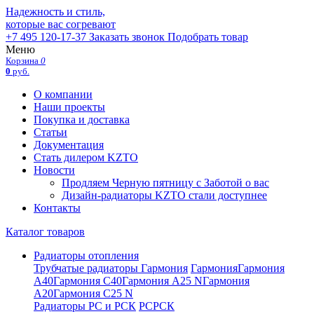
Надежность и стиль,
которые вас согревают
+7 495 120-17-37
Заказать звонок
Подобрать товар
Меню
Корзина
0
0
руб.
О компании
Наши проекты
Покупка и доставка
Статьи
Документация
Стать дилером KZTO
Новости
Продляем Черную пятницу с Заботой о вас
Дизайн-радиаторы KZTO стали доступнее
Контакты
Каталог товаров
Радиаторы отопления
Трубчатые радиаторы Гармония
Гармония
Гармония
А40
Гармония С40
Гармония А25 N
Гармония
А20
Гармония С25 N
Радиаторы РС и РСК
РС
РСК