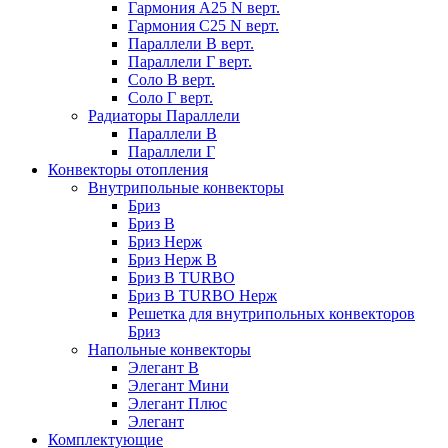
Гармония А25 N верт.
Гармония С25 N верт.
Параллели В верт.
Параллели Г верт.
Соло В верт.
Соло Г верт.
Радиаторы Параллели
Параллели В
Параллели Г
Конвекторы отопления
Внутрипольные конвекторы
Бриз
Бриз В
Бриз Нерж
Бриз Нерж В
Бриз В TURBO
Бриз В TURBO Нерж
Решетка для внутрипольных конвекторов
Бриз
Напольные конвекторы
Элегант В
Элегант Мини
Элегант Плюс
Элегант
Комплектующие