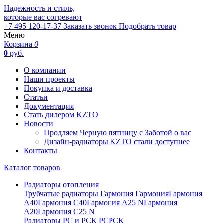
Надежность и стиль,
которые вас согревают
+7 495 120-17-37
Заказать звонок
Подобрать товар
Меню
Корзина
0
0
руб.
О компании
Наши проекты
Покупка и доставка
Статьи
Документация
Стать дилером KZTO
Новости
Продляем Черную пятницу с Заботой о вас
Дизайн-радиаторы KZTO стали доступнее
Контакты
Каталог товаров
Радиаторы отопления
Трубчатые радиаторы Гармония
Гармония
Гармония
А40
Гармония С40
Гармония А25 N
Гармония
А20
Гармония С25 N
Радиаторы РС и РСК
РС
РСК