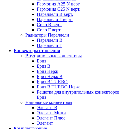
Гармония А25 N верт.
Гармония С25 N верт.
Параллели В верт.
Параллели Г верт.
Соло В верт.
Соло Г верт.
Радиаторы Параллели
Параллели В
Параллели Г
Конвекторы отопления
Внутрипольные конвекторы
Бриз
Бриз В
Бриз Нерж
Бриз Нерж В
Бриз В TURBO
Бриз В TURBO Нерж
Решетка для внутрипольных конвекторов
Бриз
Напольные конвекторы
Элегант В
Элегант Мини
Элегант Плюс
Элегант
Комплектующие