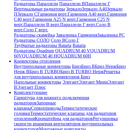
Радиаторы Параллели
Параллели В
Параллели Г
Вертикальные радиаторы
Зеркало
Зеркало А40
Зеркало
П
Зеркало С
Гармония верт.
Гармония А40 верт.
Гармония
С40 верт.
Гармония А25 N верт.
Гармония С25 N
верт.
Параллели В верт.
Параллели Г верт.
Соло В
верт.
Соло Г верт.
Радиаторы скамейка
Завалинка Гармония
Завалинка РС
Радиаторы СОЛО
Соло В
Соло Г
Трубчатые радиаторы Bataria
Bataria
Радиаторы Quadrum
QUADRUM 40 V
QUADRUM
60V
QUADRUM 40 H
QUADRUM 60H
Конвекторы отопления
Внутрипольные конвекторы
Бриз
Бриз В
Бриз Нерж
Бриз
Нерж В
Бриз В TURBO
Бриз В TURBO Нерж
Решетка
для внутрипольных конвекторов Бриз
Напольные конвекторы
Элегант
Элегант Мини
Элегант
В
Элегант Плюс
Комплектующие
Гарнитура для нижнего подключения
радиаторов
Запорные
клапаны
Сервоприводы
Термостатические
головки
Термостатические клапаны для радиаторов
отопления
Кронштейны для радиаторов
Регулировка
скорости вращения вентиляторов внутрипольных
конвекторов
Монтажные комплекты