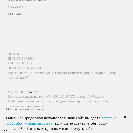
Новости
Контакты
ООО "КЗТО"
ИНН: 9718068636
КПП: 772101001
ОГРН: 1177746556250
Адрес: 109377, г. Москва, ул. 1-я Новокузьминская, дом 23, корпус 1, этаж 1,
пом.1А, ком.7
© 2010-2024 |
KZTO
Все права защищены. тел.:
+7 (495) 120-17-37
, почта:
info@kzto.ru
Любое копирование информации не для нашего промо запрещено без
письменного разрешения.
Напишите в kzto.ru
Информация, размещенная на сайте, не является публичной офертой.
×
Внимание! Продолжая использовать наш сайт, вы даете
согласие
Политика обработки персональных данных
на обработку файлов cookie
. Если вы не хотите, чтобы ваши
Политика конфиденциальности персональных данных
данные обрабатывались, просим вас покинуть сайт.
WhatsApp
Viber
VK
Telegram