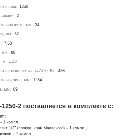
нтр., мм:
1250
секций:
2
тная высота, мм:
34
а, мм:
52
г:
7.68
, мм:
89
, л:
1.38
тная мощность при Δt70, Вт:
436
тная длина, мм:
1284
а, мм:
89
-1250-2 поставляется в комплекте с:
шт.;
– 1 компл.
лект 1/2" (пробка, кран Маевского) – 1 компл.;
аковки – 1 компл.