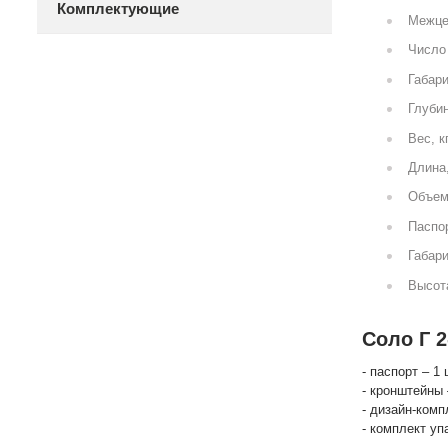
Комплектующие
Межце
Число 
Габари
Глубин
Вес, к
Длина
Объем
Паспор
Габари
Высот
Соло Г 2
- паспорт – 1 
- кронштейны 
- дизайн-комп
- комплект уп