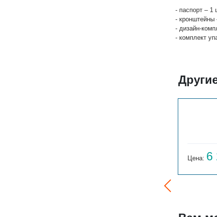
- паспорт – 1 
- кронштейны 
- дизайн-комп
- комплект уп
Другие
СОЛО Г 1-300-2
4 884
6
Цена:
руб.
Цена: