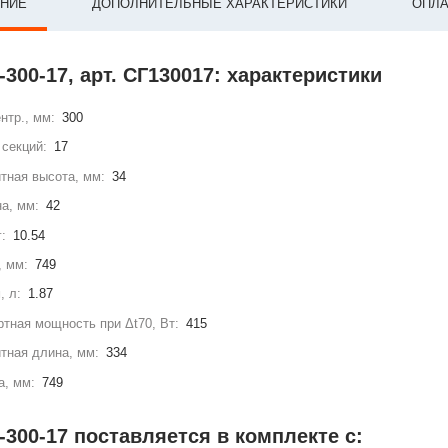
НИЕ
ДОПОЛНИТЕЛЬНЫЕ ХАРАКТЕРИСТИКИ
ОПЛА
-300-17, арт. СГ130017: характеристики
нтр., мм:
300
секций:
17
тная высота, мм:
34
а, мм:
42
г:
10.54
, мм:
749
, л:
1.87
тная мощность при Δt70, Вт:
415
тная длина, мм:
334
а, мм:
749
-300-17 поставляется в комплекте с: