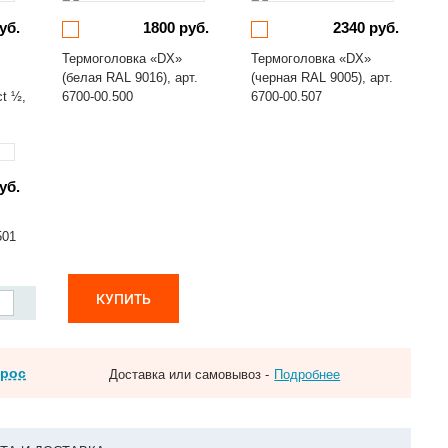
уб.
1800 руб.
2340 руб.
Термоголовка «DX»
Термоголовка «DX»
(белая RAL 9016), арт.
(черная RAL 9005), арт.
ct ½,
6700-00.500
6700-00.507
уб.
501
КУПИТЬ
прос
Доставка или самовывоз -
Подробнее