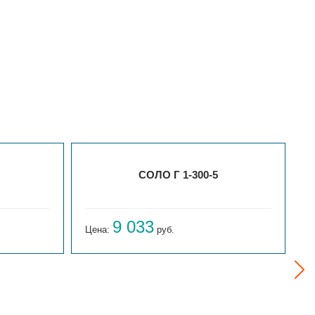
СОЛО Г 1-300-5
9 033
Цена:
руб.
Ц