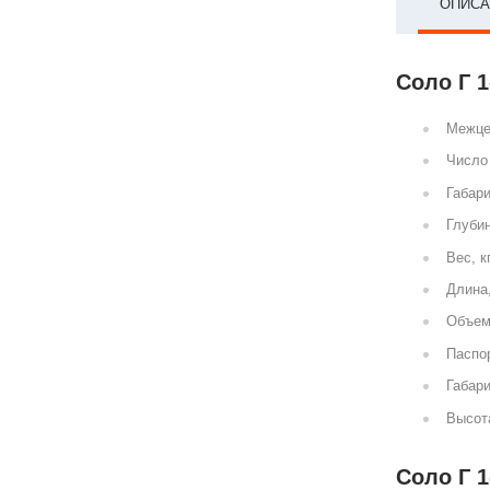
ОПИСА
Соло Г 1
Межце
Число 
Габари
Глубин
Вес, к
Длина
Объем
Паспор
Габари
Высот
Соло Г 1