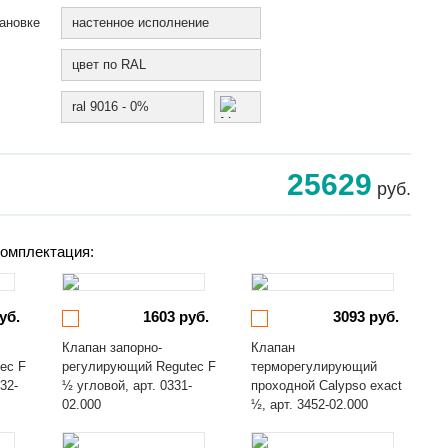
ановке
настенное исполнение
цвет по RAL
ral 9016 - 0%
25629
руб.
омплектация:
уб.
1603 руб.
3093 руб.
Клапан запорно-
Клапан
ec F
регулирующий Regutec F
терморегулирующий
32-
½ угловой, арт. 0331-
проходной Calypso exact
02.000
½, арт. 3452-02.000