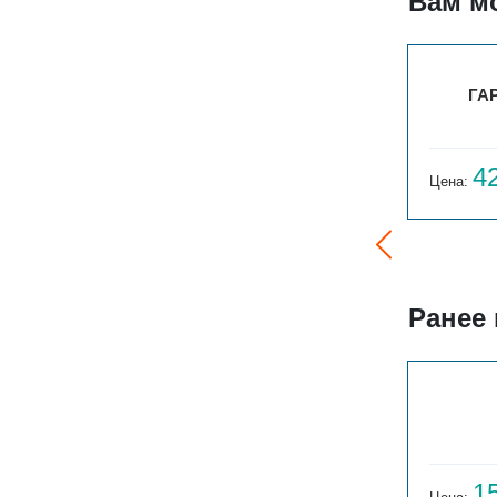
Вам м
0
РСК 1-500-25
ГАР
14 504
4
Цена:
руб.
Цена:
Ранее
ГАРМОНИЯ 1-155-3
14 059
1