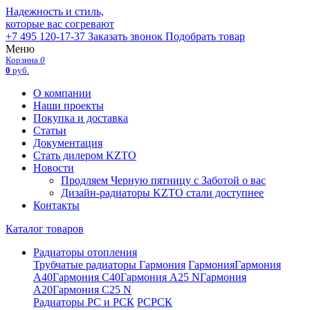
Надежность и стиль,
которые вас согревают
+7 495 120-17-37
Заказать звонок
Подобрать товар
Меню
Корзина
0
0
руб.
О компании
Наши проекты
Покупка и доставка
Статьи
Документация
Стать дилером KZTO
Новости
Продляем Черную пятницу с Заботой о вас
Дизайн-радиаторы KZTO стали доступнее
Контакты
Каталог товаров
Радиаторы отопления
Трубчатые радиаторы Гармония
Гармония
Гармония
А40
Гармония С40
Гармония А25 N
Гармония
А20
Гармония С25 N
Радиаторы РС и РСК
РС
РСК