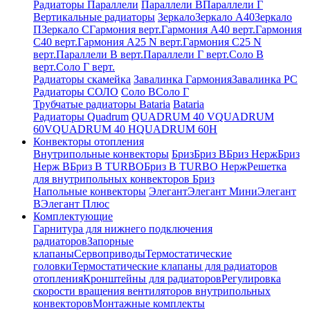
Радиаторы Параллели
Параллели В
Параллели Г
Вертикальные радиаторы
Зеркало
Зеркало А40
Зеркало
П
Зеркало С
Гармония верт.
Гармония А40 верт.
Гармония
С40 верт.
Гармония А25 N верт.
Гармония С25 N
верт.
Параллели В верт.
Параллели Г верт.
Соло В
верт.
Соло Г верт.
Радиаторы скамейка
Завалинка Гармония
Завалинка РС
Радиаторы СОЛО
Соло В
Соло Г
Трубчатые радиаторы Bataria
Bataria
Радиаторы Quadrum
QUADRUM 40 V
QUADRUM
60V
QUADRUM 40 H
QUADRUM 60H
Конвекторы отопления
Внутрипольные конвекторы
Бриз
Бриз В
Бриз Нерж
Бриз
Нерж В
Бриз В TURBO
Бриз В TURBO Нерж
Решетка
для внутрипольных конвекторов Бриз
Напольные конвекторы
Элегант
Элегант Мини
Элегант
В
Элегант Плюс
Комплектующие
Гарнитура для нижнего подключения
радиаторов
Запорные
клапаны
Сервоприводы
Термостатические
головки
Термостатические клапаны для радиаторов
отопления
Кронштейны для радиаторов
Регулировка
скорости вращения вентиляторов внутрипольных
конвекторов
Монтажные комплекты