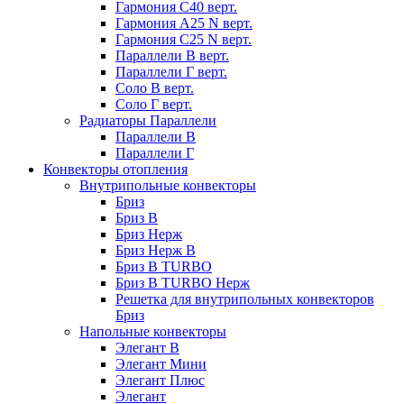
Гармония С40 верт.
Гармония А25 N верт.
Гармония С25 N верт.
Параллели В верт.
Параллели Г верт.
Соло В верт.
Соло Г верт.
Радиаторы Параллели
Параллели В
Параллели Г
Конвекторы отопления
Внутрипольные конвекторы
Бриз
Бриз В
Бриз Нерж
Бриз Нерж В
Бриз В TURBO
Бриз В TURBO Нерж
Решетка для внутрипольных конвекторов
Бриз
Напольные конвекторы
Элегант В
Элегант Мини
Элегант Плюс
Элегант