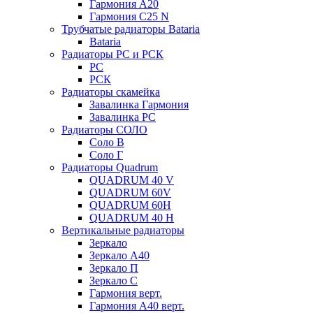
Гармония А20
Гармония С25 N
Трубчатые радиаторы Bataria
Bataria
Радиаторы РС и РСК
РС
РСК
Радиаторы скамейка
Завалинка Гармония
Завалинка РС
Радиаторы СОЛО
Соло В
Соло Г
Радиаторы Quadrum
QUADRUM 40 V
QUADRUM 60V
QUADRUM 60H
QUADRUM 40 H
Вертикальные радиаторы
Зеркало
Зеркало А40
Зеркало П
Зеркало С
Гармония верт.
Гармония А40 верт.