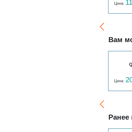
9 690
1
Цена:
руб.
Цена:
Вам м
ЗЕРКАЛО П2-1500-1-7 ШАГ 25
Q
74 112
2
Цена:
руб.
Цена:
Ранее