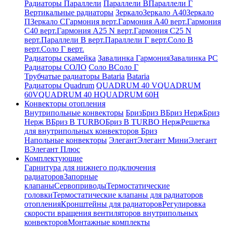
Радиаторы Параллели
Параллели В
Параллели Г
Вертикальные радиаторы
Зеркало
Зеркало А40
Зеркало
П
Зеркало С
Гармония верт.
Гармония А40 верт.
Гармония
С40 верт.
Гармония А25 N верт.
Гармония С25 N
верт.
Параллели В верт.
Параллели Г верт.
Соло В
верт.
Соло Г верт.
Радиаторы скамейка
Завалинка Гармония
Завалинка РС
Радиаторы СОЛО
Соло В
Соло Г
Трубчатые радиаторы Bataria
Bataria
Радиаторы Quadrum
QUADRUM 40 V
QUADRUM
60V
QUADRUM 40 H
QUADRUM 60H
Конвекторы отопления
Внутрипольные конвекторы
Бриз
Бриз В
Бриз Нерж
Бриз
Нерж В
Бриз В TURBO
Бриз В TURBO Нерж
Решетка
для внутрипольных конвекторов Бриз
Напольные конвекторы
Элегант
Элегант Мини
Элегант
В
Элегант Плюс
Комплектующие
Гарнитура для нижнего подключения
радиаторов
Запорные
клапаны
Сервоприводы
Термостатические
головки
Термостатические клапаны для радиаторов
отопления
Кронштейны для радиаторов
Регулировка
скорости вращения вентиляторов внутрипольных
конвекторов
Монтажные комплекты