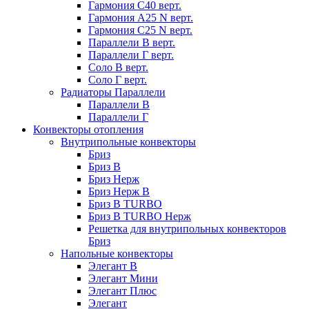
Гармония С40 верт.
Гармония А25 N верт.
Гармония С25 N верт.
Параллели В верт.
Параллели Г верт.
Соло В верт.
Соло Г верт.
Радиаторы Параллели
Параллели В
Параллели Г
Конвекторы отопления
Внутрипольные конвекторы
Бриз
Бриз В
Бриз Нерж
Бриз Нерж В
Бриз В TURBO
Бриз В TURBO Нерж
Решетка для внутрипольных конвекторов
Бриз
Напольные конвекторы
Элегант В
Элегант Мини
Элегант Плюс
Элегант