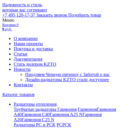
Надежность и стиль,
которые вас согревают
+7 495 120-17-37
Заказать звонок
Подобрать товар
Меню
Корзина
0
0
руб.
О компании
Наши проекты
Покупка и доставка
Статьи
Документация
Стать дилером KZTO
Новости
Продляем Черную пятницу с Заботой о вас
Дизайн-радиаторы KZTO стали доступнее
Контакты
Каталог товаров
Радиаторы отопления
Трубчатые радиаторы Гармония
Гармония
Гармония
А40
Гармония С40
Гармония А25 N
Гармония
А20
Гармония С25 N
Радиаторы РС и РСК
РС
РСК