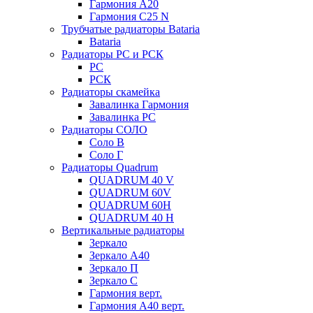
Гармония А20
Гармония С25 N
Трубчатые радиаторы Bataria
Bataria
Радиаторы РС и РСК
РС
РСК
Радиаторы скамейка
Завалинка Гармония
Завалинка РС
Радиаторы СОЛО
Соло В
Соло Г
Радиаторы Quadrum
QUADRUM 40 V
QUADRUM 60V
QUADRUM 60H
QUADRUM 40 H
Вертикальные радиаторы
Зеркало
Зеркало А40
Зеркало П
Зеркало С
Гармония верт.
Гармония А40 верт.