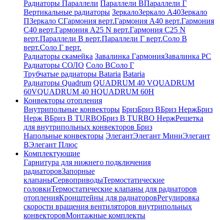
Радиаторы Параллели
Параллели В
Параллели Г
Вертикальные радиаторы
Зеркало
Зеркало А40
Зеркало
П
Зеркало С
Гармония верт.
Гармония А40 верт.
Гармония
С40 верт.
Гармония А25 N верт.
Гармония С25 N
верт.
Параллели В верт.
Параллели Г верт.
Соло В
верт.
Соло Г верт.
Радиаторы скамейка
Завалинка Гармония
Завалинка РС
Радиаторы СОЛО
Соло В
Соло Г
Трубчатые радиаторы Bataria
Bataria
Радиаторы Quadrum
QUADRUM 40 V
QUADRUM
60V
QUADRUM 40 H
QUADRUM 60H
Конвекторы отопления
Внутрипольные конвекторы
Бриз
Бриз В
Бриз Нерж
Бриз
Нерж В
Бриз В TURBO
Бриз В TURBO Нерж
Решетка
для внутрипольных конвекторов Бриз
Напольные конвекторы
Элегант
Элегант Мини
Элегант
В
Элегант Плюс
Комплектующие
Гарнитура для нижнего подключения
радиаторов
Запорные
клапаны
Сервоприводы
Термостатические
головки
Термостатические клапаны для радиаторов
отопления
Кронштейны для радиаторов
Регулировка
скорости вращения вентиляторов внутрипольных
конвекторов
Монтажные комплекты