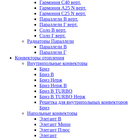
Гармония С40 верт.
Гармония А25 N верт.
Гармония С25 N верт.
Параллели В верт.
Параллели Г верт.
Соло В верт.
Соло Г верт.
Радиаторы Параллели
Параллели В
Параллели Г
Конвекторы отопления
Внутрипольные конвекторы
Бриз
Бриз В
Бриз Нерж
Бриз Нерж В
Бриз В TURBO
Бриз В TURBO Нерж
Решетка для внутрипольных конвекторов
Бриз
Напольные конвекторы
Элегант В
Элегант Мини
Элегант Плюс
Элегант