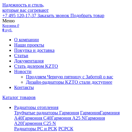
Надежность и стиль,
которые вас согревают
+7 495 120-17-37
Заказать звонок
Подобрать товар
Меню
Корзина
0
0
руб.
О компании
Наши проекты
Покупка и доставка
Статьи
Документация
Стать дилером KZTO
Новости
Продляем Черную пятницу с Заботой о вас
Дизайн-радиаторы KZTO стали доступнее
Контакты
Каталог товаров
Радиаторы отопления
Трубчатые радиаторы Гармония
Гармония
Гармония
А40
Гармония С40
Гармония А25 N
Гармония
А20
Гармония С25 N
Радиаторы РС и РСК
РС
РСК