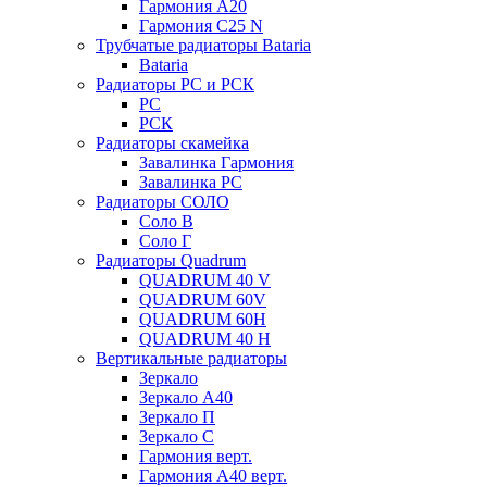
Гармония А20
Гармония С25 N
Трубчатые радиаторы Bataria
Bataria
Радиаторы РС и РСК
РС
РСК
Радиаторы скамейка
Завалинка Гармония
Завалинка РС
Радиаторы СОЛО
Соло В
Соло Г
Радиаторы Quadrum
QUADRUM 40 V
QUADRUM 60V
QUADRUM 60H
QUADRUM 40 H
Вертикальные радиаторы
Зеркало
Зеркало А40
Зеркало П
Зеркало С
Гармония верт.
Гармония А40 верт.