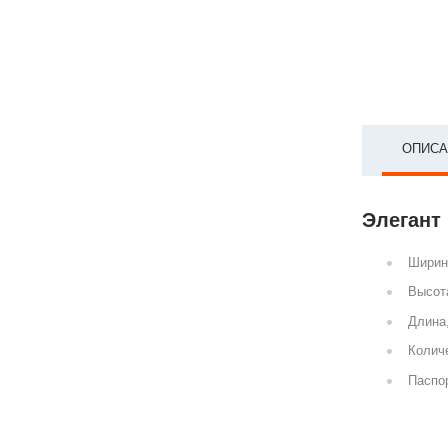
ОПИСА
Элегант 
Ширин
Высот
Длина
Количе
Паспор