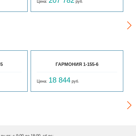
207 782
Цена:
руб.
Ц
-5
ГАРМОНИЯ 1-155-6
18 844
Цена:
руб.
Ц
пн-пт: с 9:00 до 18:00, сб-вс: