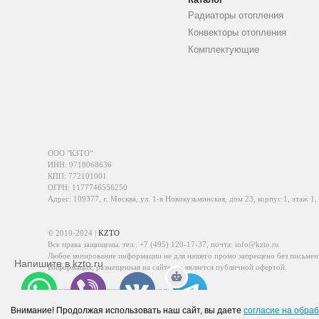
Радиаторы отопления
Конвекторы отопления
Комплектующие
ООО "КЗТО"
ИНН: 9718068636
КПП: 772101001
ОГРН: 1177746556250
Адрес: 109377, г. Москва, ул. 1-я Новокузьминская, дом 23, корпус 1, этаж 1,
© 2010-2024 |
KZTO
Все права защищены. тел.:
+7 (495) 120-17-37
, почта:
info@kzto.ru
Любое копирование информации не для нашего промо запрещено без письмен
Напишите в kzto.ru
Информация, размещенная на сайте, не является публичной офертой.
Политика обработки персональных данных
Политика конфиденциальности персональных данных
Внимание! Продолжая использовать наш сайт, вы даете
согласие на обраб
WhatsApp
Viber
VK
Telegram