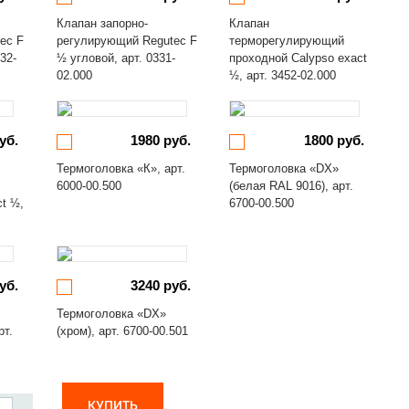
Клапан запорно-
Клапан
ec F
регулирующий Regutec F
терморегулирующий
32-
½ угловой, арт. 0331-
проходной Calypso exact
02.000
½, арт. 3452-02.000
уб.
1980 руб.
1800 руб.
Термоголовка «К», арт.
Термоголовка «DX»
6000-00.500
(белая RAL 9016), арт.
ct ½,
6700-00.500
уб.
3240 руб.
Термоголовка «DX»
рт.
(хром), арт. 6700-00.501
КУПИТЬ