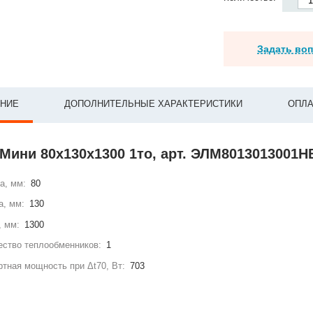
Задать во
НИЕ
ДОПОЛНИТЕЛЬНЫЕ ХАРАКТЕРИСТИКИ
ОПЛА
Мини 80x130x1300 1то, арт. ЭЛМ8013013001Н
а, мм:
80
а, мм:
130
, мм:
1300
ство теплообменников:
1
тная мощность при Δt70, Вт:
703