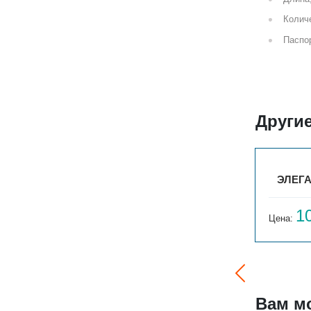
Количе
Паспор
Други
ТО
ЭЛЕГАНТ МИНИ 130X80X500 1ТО
ЭЛЕГА
9 358
1
Цена:
руб.
Цена:
Вам м