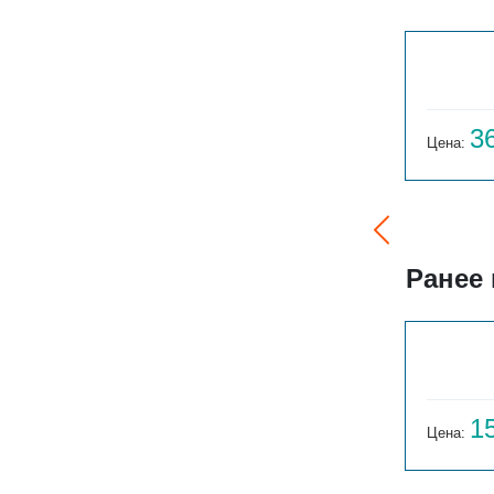
ВЕРТ. ПАРАЛЛЕЛИ В 1-1500-26
64 813
3
Цена:
руб.
Цена:
Ранее
ГАРМОНИЯ 1-155-3
14 059
1
Цена:
руб.
Цена: