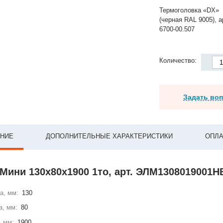
Термоголовка «DX»
(черная RAL 9005), а
6700-00.507
Количество:
Задать во
НИЕ
ДОПОЛНИТЕЛЬНЫЕ ХАРАКТЕРИСТИКИ
ОПЛА
Мини 130x80x1900 1то, арт. ЭЛМ1308019001Н
а, мм:
130
а, мм:
80
, мм:
1900