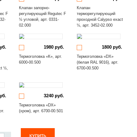
Клапан запорно-
Клапан
ec F
регулирующий Regutec F
терморегулирующий
32-
½ угловой, арт. 0331-
проходной Calypso exact
02.000
½, арт. 3452-02.000
уб.
1980 руб.
1800 руб.
Термоголовка «К», арт.
Термоголовка «DX»
6000-00.500
(белая RAL 9016), арт.
ct ½,
6700-00.500
уб.
3240 руб.
Термоголовка «DX»
рт.
(хром), арт. 6700-00.501
КУПИТЬ