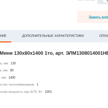
Задать во
НИЕ
ДОПОЛНИТЕЛЬНЫЕ ХАРАКТЕРИСТИКИ
ОПЛА
Мини 130x80x1400 1то, арт. ЭЛМ1308014001Н
а, мм:
130
а, мм:
80
, мм:
1400
ство теплообменников:
1
тная мощность при Δt70, Вт:
1053