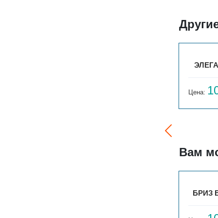
Други
ТО
ЭЛЕГАНТ МИНИ 130X80X500 1ТО
ЭЛЕГА
9 358
1
Цена:
руб.
Цена:
Вам м
БРИЗ НЕРЖ 260Х120Х800
БРИЗ В