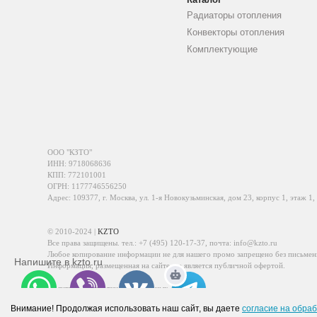
Радиаторы отопления
Конвекторы отопления
Комплектующие
ООО "КЗТО"
ИНН: 9718068636
КПП: 772101001
ОГРН: 1177746556250
Адрес: 109377, г. Москва, ул. 1-я Новокузьминская, дом 23, корпус 1, этаж 1,
© 2010-2024 |
KZTO
Все права защищены. тел.:
+7 (495) 120-17-37
, почта:
info@kzto.ru
Любое копирование информации не для нашего промо запрещено без письмен
Напишите в kzto.ru
Информация, размещенная на сайте, не является публичной офертой.
Политика обработки персональных данных
Политика конфиденциальности персональных данных
Внимание! Продолжая использовать наш сайт, вы даете
согласие на обраб
WhatsApp
Viber
VK
Telegram