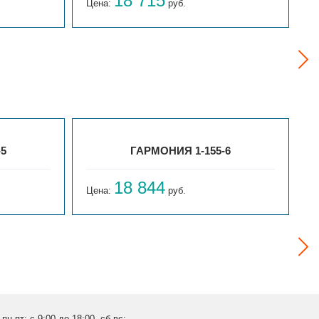
18 715
Цена:
руб.
Ц
-5
ГАРМОНИЯ 1-155-6
18 844
Цена:
руб.
Ц
пн-пт: с 9:00 до 18:00, сб-вс: