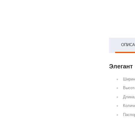
ОПИСА
Элегант 
Ширин
Высот
Длина
Количе
Паспор