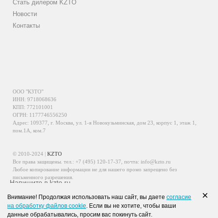
Стать дилером KZTO
Новости
Контакты
ООО "КЗТО"
ИНН: 9718068636
КПП: 772101001
ОГРН: 1177746556250
Адрес: 109377, г. Москва, ул. 1-я Новокузьминская, дом 23, корпус 1, этаж 1,
пом.1А, ком.7
© 2010-2024 |
KZTO
Все права защищены. тел.:
+7 (495) 120-17-37
, почта:
info@kzto.ru
Любое копирование информации не для нашего промо запрещено без
письменного разрешения.
Напишите в kzto.ru
Информация, размещенная на сайте, не является публичной офертой.
×
Внимание! Продолжая использовать наш сайт, вы даете
согласие
Политика обработки персональных данных
на обработку файлов cookie
. Если вы не хотите, чтобы ваши
Политика конфиденциальности персональных данных
данные обрабатывались, просим вас покинуть сайт.