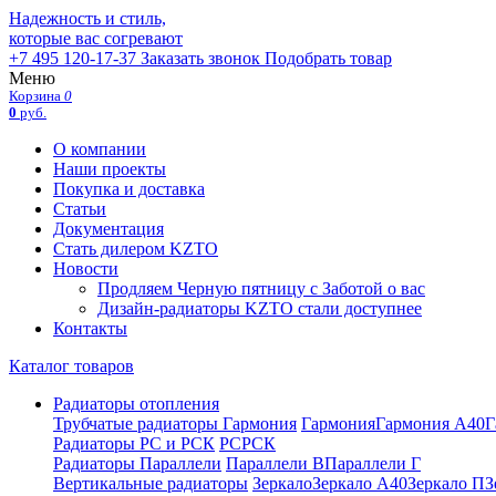
Надежность и стиль,
которые вас согревают
+7 495 120-17-37
Заказать звонок
Подобрать товар
Меню
Корзина
0
0
руб.
О компании
Наши проекты
Покупка и доставка
Статьи
Документация
Стать дилером KZTO
Новости
Продляем Черную пятницу с Заботой о вас
Дизайн-радиаторы KZTO стали доступнее
Контакты
Каталог товаров
Радиаторы отопления
Трубчатые радиаторы Гармония
Гармония
Гармония А40
Г
Радиаторы РС и РСК
РС
РСК
Радиаторы Параллели
Параллели В
Параллели Г
Вертикальные радиаторы
Зеркало
Зеркало А40
Зеркало П
З