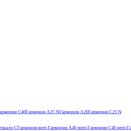
армония С40
Гармония А25 N
Гармония А20
Гармония С25 N
еркало С
Гармония верт.
Гармония А40 верт.
Гармония С40 верт.
Г