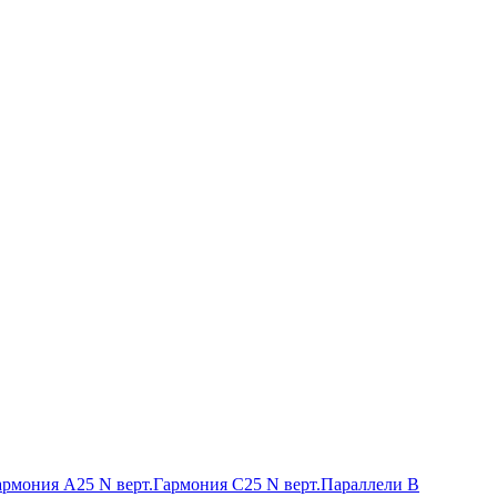
армония А25 N верт.
Гармония С25 N верт.
Параллели В