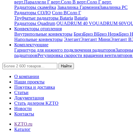
верт.
Параллели Г верт.
Соло В верт.
Соло Г верт.
Радиаторы скамейка
Завалинка Гармония
Завалинка РС
Радиаторы СОЛО
Соло В
Соло Г
Трубчатые радиаторы Bataria
Bataria
Радиаторы Quadrum
QUADRUM 40 V
QUADRUM 60V
Q
Конвекторы отопления
Внутрипольные конвекторы
Бриз
Бриз В
Бриз Нерж
Бриз 
Напольные конвекторы
Элегант
Элегант Мини
Элегант В
Комплектующие
Гарнитура для нижнего подключения радиаторов
Запорны
радиаторов
Регулировка скорости вращения вентиляторо
Найти
О компании
Наши проекты
Покупка и доставка
Статьи
Документация
Стать дилером KZTO
Новости
Контакты
KZTO.ru
Каталог