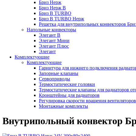
Бриз Нерж
Бриз Нерж В
Бриз В TURBO
Бриз В TURBO Нерж
Решетка для внутрипольных конвекторов Бри
Напольные конвекторы
Элегант В
Элегант Мини
Элегант Плюс
Элегант
Комплектующие
Комплектующие
Гарнитура для нижнего подключения радиато
Запорные клапаны
Сервоприводы
Термостатические головки
Термостатические клапаны для радиаторов от
Кронштейны для радиаторов
Регулировка скорости вращения вентиляторо
Монтажные комплекты
Внутрипольный конвектор Бр