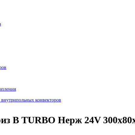
з
ров
опления
в внутрипольных конвекторов
из В TURBO Нерж 24V 300х80