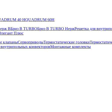
UADRUM 40 H
QUADRUM 60H
Нерж В
Бриз В TURBO
Бриз В TURBO Нерж
Решетка для внутрип
Элегант Плюс
е клапаны
Сервоприводы
Термостатические головки
Термостатич
в внутрипольных конвекторов
Монтажные комплекты