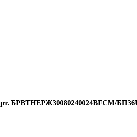
 арт. БРВТНЕРЖ30080240024ВFCM/БП36