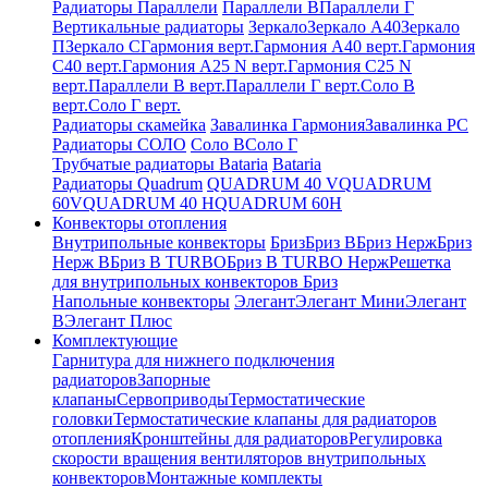
Радиаторы Параллели
Параллели В
Параллели Г
Вертикальные радиаторы
Зеркало
Зеркало А40
Зеркало
П
Зеркало С
Гармония верт.
Гармония А40 верт.
Гармония
С40 верт.
Гармония А25 N верт.
Гармония С25 N
верт.
Параллели В верт.
Параллели Г верт.
Соло В
верт.
Соло Г верт.
Радиаторы скамейка
Завалинка Гармония
Завалинка РС
Радиаторы СОЛО
Соло В
Соло Г
Трубчатые радиаторы Bataria
Bataria
Радиаторы Quadrum
QUADRUM 40 V
QUADRUM
60V
QUADRUM 40 H
QUADRUM 60H
Конвекторы отопления
Внутрипольные конвекторы
Бриз
Бриз В
Бриз Нерж
Бриз
Нерж В
Бриз В TURBO
Бриз В TURBO Нерж
Решетка
для внутрипольных конвекторов Бриз
Напольные конвекторы
Элегант
Элегант Мини
Элегант
В
Элегант Плюс
Комплектующие
Гарнитура для нижнего подключения
радиаторов
Запорные
клапаны
Сервоприводы
Термостатические
головки
Термостатические клапаны для радиаторов
отопления
Кронштейны для радиаторов
Регулировка
скорости вращения вентиляторов внутрипольных
конвекторов
Монтажные комплекты