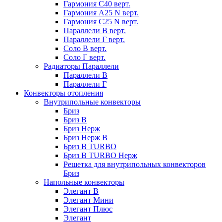
Гармония С40 верт.
Гармония А25 N верт.
Гармония С25 N верт.
Параллели В верт.
Параллели Г верт.
Соло В верт.
Соло Г верт.
Радиаторы Параллели
Параллели В
Параллели Г
Конвекторы отопления
Внутрипольные конвекторы
Бриз
Бриз В
Бриз Нерж
Бриз Нерж В
Бриз В TURBO
Бриз В TURBO Нерж
Решетка для внутрипольных конвекторов
Бриз
Напольные конвекторы
Элегант В
Элегант Мини
Элегант Плюс
Элегант