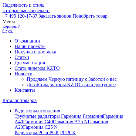
Надежность и стиль,
которые вас согревают
+7 495 120-17-37
Заказать звонок
Подобрать товар
Меню
Корзина
0
0
руб.
О компании
Наши проекты
Покупка и доставка
Статьи
Документация
Стать дилером KZTO
Новости
Продляем Черную пятницу с Заботой о вас
Дизайн-радиаторы KZTO стали доступнее
Контакты
Каталог товаров
Радиаторы отопления
Трубчатые радиаторы Гармония
Гармония
Гармония
А40
Гармония С40
Гармония А25 N
Гармония
А20
Гармония С25 N
Радиаторы РС и РСК
РС
РСК