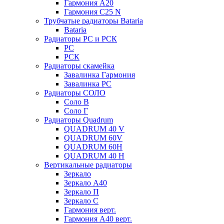
Гармония А20
Гармония С25 N
Трубчатые радиаторы Bataria
Bataria
Радиаторы РС и РСК
РС
РСК
Радиаторы скамейка
Завалинка Гармония
Завалинка РС
Радиаторы СОЛО
Соло В
Соло Г
Радиаторы Quadrum
QUADRUM 40 V
QUADRUM 60V
QUADRUM 60H
QUADRUM 40 H
Вертикальные радиаторы
Зеркало
Зеркало А40
Зеркало П
Зеркало С
Гармония верт.
Гармония А40 верт.