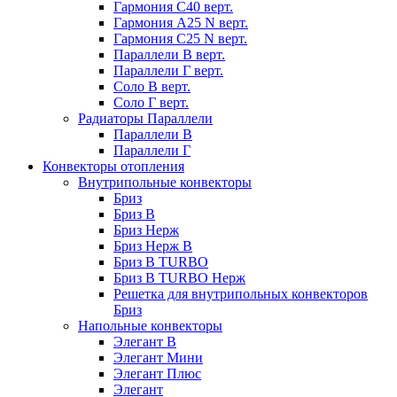
Гармония С40 верт.
Гармония А25 N верт.
Гармония С25 N верт.
Параллели В верт.
Параллели Г верт.
Соло В верт.
Соло Г верт.
Радиаторы Параллели
Параллели В
Параллели Г
Конвекторы отопления
Внутрипольные конвекторы
Бриз
Бриз В
Бриз Нерж
Бриз Нерж В
Бриз В TURBO
Бриз В TURBO Нерж
Решетка для внутрипольных конвекторов
Бриз
Напольные конвекторы
Элегант В
Элегант Мини
Элегант Плюс
Элегант