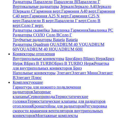
Радиаторы Параллели
Параллели В
Параллели Г
Вертикальные радиаторы
Зеркало
Зеркало А40
Зеркало
П
Зеркало С
Гармония верт.
Гармония А40 верт.
Гармония
С40 верт.
Гармония А25 N верт.
Гармония С25 N
верт.
Параллели В верт.
Параллели Г верт.
Соло В
верт.
Соло Г верт.
Радиаторы скамейка
Завалинка Гармония
Завалинка РС
Радиаторы СОЛО
Соло В
Соло Г
Трубчатые радиаторы Bataria
Bataria
Радиаторы Quadrum
QUADRUM 40 V
QUADRUM
60V
QUADRUM 40 H
QUADRUM 60H
Конвекторы отопления
Внутрипольные конвекторы
Бриз
Бриз В
Бриз Нерж
Бриз
Нерж В
Бриз В TURBO
Бриз В TURBO Нерж
Решетка
для внутрипольных конвекторов Бриз
Напольные конвекторы
Элегант
Элегант Мини
Элегант
В
Элегант Плюс
Комплектующие
Гарнитура для нижнего подключения
радиаторов
Запорные
клапаны
Сервоприводы
Термостатические
головки
Термостатические клапаны для радиаторов
отопления
Кронштейны для радиаторов
Регулировка
скорости вращения вентиляторов внутрипольных
конвекторов
Монтажные комплекты