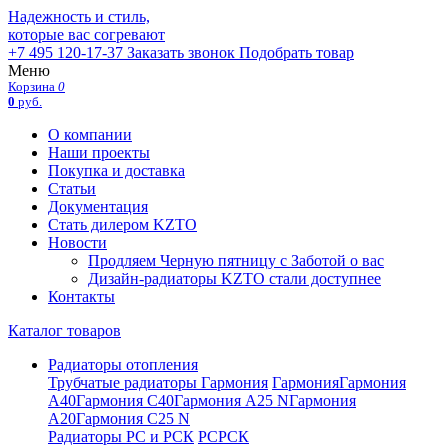
Надежность и стиль,
которые вас согревают
+7 495 120-17-37
Заказать звонок
Подобрать товар
Меню
Корзина
0
0
руб.
О компании
Наши проекты
Покупка и доставка
Статьи
Документация
Стать дилером KZTO
Новости
Продляем Черную пятницу с Заботой о вас
Дизайн-радиаторы KZTO стали доступнее
Контакты
Каталог товаров
Радиаторы отопления
Трубчатые радиаторы Гармония
Гармония
Гармония
А40
Гармония С40
Гармония А25 N
Гармония
А20
Гармония С25 N
Радиаторы РС и РСК
РС
РСК