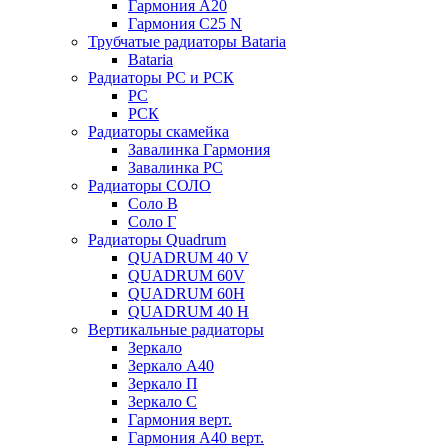
Гармония А20
Гармония С25 N
Трубчатые радиаторы Bataria
Bataria
Радиаторы РС и РСК
РС
РСК
Радиаторы скамейка
Завалинка Гармония
Завалинка РС
Радиаторы СОЛО
Соло В
Соло Г
Радиаторы Quadrum
QUADRUM 40 V
QUADRUM 60V
QUADRUM 60H
QUADRUM 40 H
Вертикальные радиаторы
Зеркало
Зеркало А40
Зеркало П
Зеркало С
Гармония верт.
Гармония А40 верт.