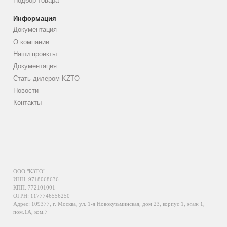
Подбор товара
Информация
Документация
О компании
Наши проекты
Документация
Стать дилером KZTO
Новости
Контакты
ООО "КЗТО"
ИНН: 9718068636
КПП: 772101001
ОГРН: 1177746556250
Адрес: 109377, г. Москва, ул. 1-я Новокузьминская, дом 23, корпус 1, этаж 1,
пом.1А, ком.7