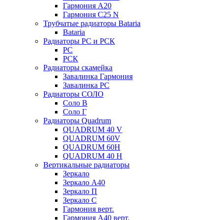
Гармония А20
Гармония С25 N
Трубчатые радиаторы Bataria
Bataria
Радиаторы РС и РСК
РС
РСК
Радиаторы скамейка
Завалинка Гармония
Завалинка РС
Радиаторы СОЛО
Соло В
Соло Г
Радиаторы Quadrum
QUADRUM 40 V
QUADRUM 60V
QUADRUM 60H
QUADRUM 40 H
Вертикальные радиаторы
Зеркало
Зеркало А40
Зеркало П
Зеркало С
Гармония верт.
Гармония А40 верт.