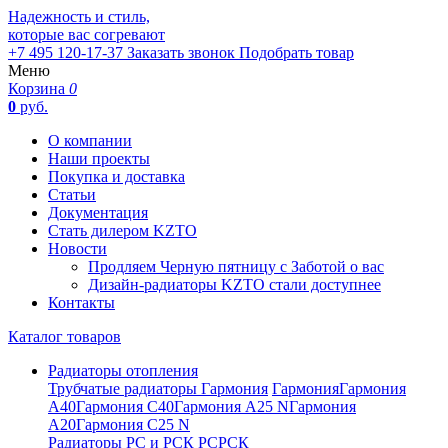
Надежность и стиль,
которые вас согревают
+7 495 120-17-37
Заказать звонок
Подобрать товар
Меню
Корзина
0
0
руб.
О компании
Наши проекты
Покупка и доставка
Статьи
Документация
Стать дилером KZTO
Новости
Продляем Черную пятницу с Заботой о вас
Дизайн-радиаторы KZTO стали доступнее
Контакты
Каталог товаров
Радиаторы отопления
Трубчатые радиаторы Гармония
Гармония
Гармония
А40
Гармония С40
Гармония А25 N
Гармония
А20
Гармония С25 N
Радиаторы РС и РСК
РС
РСК