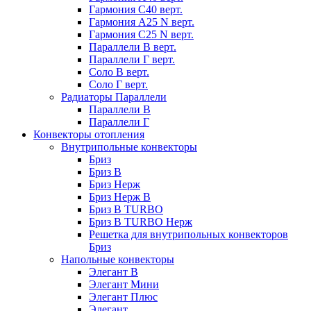
Гармония С40 верт.
Гармония А25 N верт.
Гармония С25 N верт.
Параллели В верт.
Параллели Г верт.
Соло В верт.
Соло Г верт.
Радиаторы Параллели
Параллели В
Параллели Г
Конвекторы отопления
Внутрипольные конвекторы
Бриз
Бриз В
Бриз Нерж
Бриз Нерж В
Бриз В TURBO
Бриз В TURBO Нерж
Решетка для внутрипольных конвекторов
Бриз
Напольные конвекторы
Элегант В
Элегант Мини
Элегант Плюс
Элегант