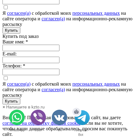
Я
согласен(а)
c обработкой моих
персональных данных
на
сайте оператора и
согласен(а)
на информационно-рекламную
рассылку
Купить
Купить под заказ
Ваше имя:
*
E-mail:
Телефон:
*
Я
согласен(а)
c обработкой моих
персональных данных
на
сайте оператора и
согласен(а)
на информационно-рекламную
рассылку
Купить
Напишите в kzto.ru
×
Внимание! Продолжая использовать наш сайт, вы даете
согласие на обработку файлов cookie
. Если вы не хотите,
чтобы ваши данные обрабатывались, просим вас покинуть
WhatsApp
Viber
VK
Telegram
сайт.
Bot