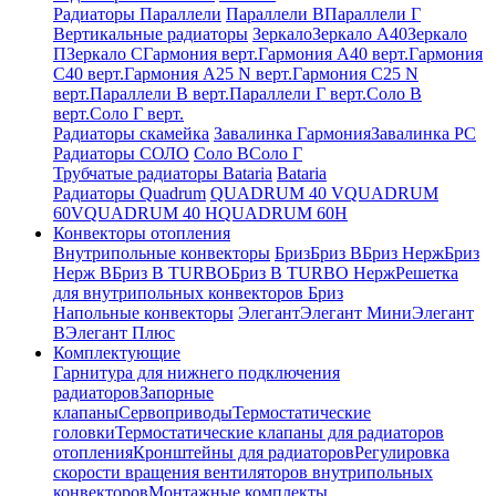
Радиаторы Параллели
Параллели В
Параллели Г
Вертикальные радиаторы
Зеркало
Зеркало А40
Зеркало
П
Зеркало С
Гармония верт.
Гармония А40 верт.
Гармония
С40 верт.
Гармония А25 N верт.
Гармония С25 N
верт.
Параллели В верт.
Параллели Г верт.
Соло В
верт.
Соло Г верт.
Радиаторы скамейка
Завалинка Гармония
Завалинка РС
Радиаторы СОЛО
Соло В
Соло Г
Трубчатые радиаторы Bataria
Bataria
Радиаторы Quadrum
QUADRUM 40 V
QUADRUM
60V
QUADRUM 40 H
QUADRUM 60H
Конвекторы отопления
Внутрипольные конвекторы
Бриз
Бриз В
Бриз Нерж
Бриз
Нерж В
Бриз В TURBO
Бриз В TURBO Нерж
Решетка
для внутрипольных конвекторов Бриз
Напольные конвекторы
Элегант
Элегант Мини
Элегант
В
Элегант Плюс
Комплектующие
Гарнитура для нижнего подключения
радиаторов
Запорные
клапаны
Сервоприводы
Термостатические
головки
Термостатические клапаны для радиаторов
отопления
Кронштейны для радиаторов
Регулировка
скорости вращения вентиляторов внутрипольных
конвекторов
Монтажные комплекты