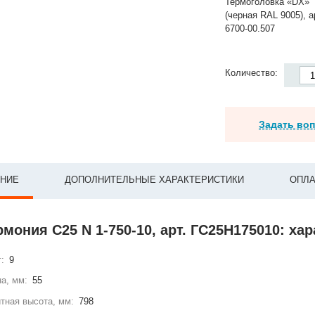
Термоголовка «DX»
(черная RAL 9005), а
6700-00.507
Количество:
Задать во
НИЕ
ДОПОЛНИТЕЛЬНЫЕ ХАРАКТЕРИСТИКИ
ОПЛА
рмония С25 N 1-750-10, арт. ГС25Н175010: ха
г:
9
а, мм:
55
тная высота, мм:
798