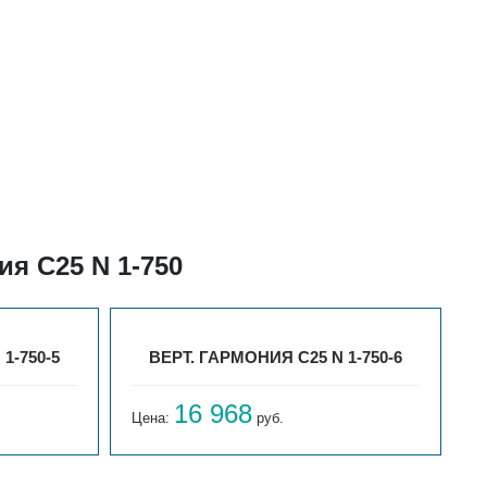
я С25 N 1-750
1-750-5
ВЕРТ. ГАРМОНИЯ С25 N 1-750-6
16 968
Цена:
руб.
Ц