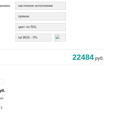
ановке
настенное исполнение
прямое
цвет по RAL
ral 9016 - 0%
22484
руб.
уб.
лет
 3