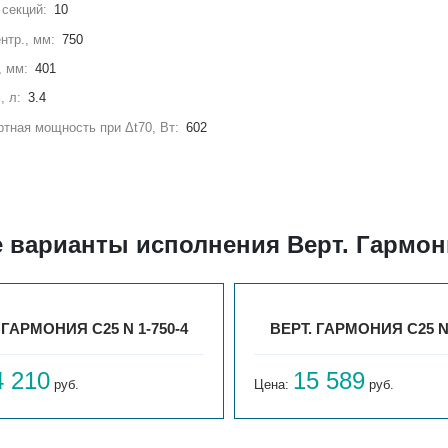
секций:
10
нтр., мм:
750
, мм:
401
, л:
3.4
тная мощность при Δt70, Вт:
602
 варианты исполнения Верт. Гармони
 ГАРМОНИЯ С25 N 1-750-4
ВЕРТ. ГАРМОНИЯ С25 N 
4 210
15 589
руб.
Цена:
руб.