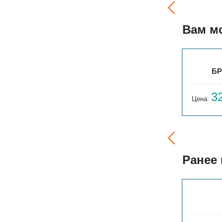
Вам м
3ТО
РС 2-900-16
БР
29 645
3
Цена:
руб.
Цена:
Ранее
ГАРМОНИЯ 1-155-3