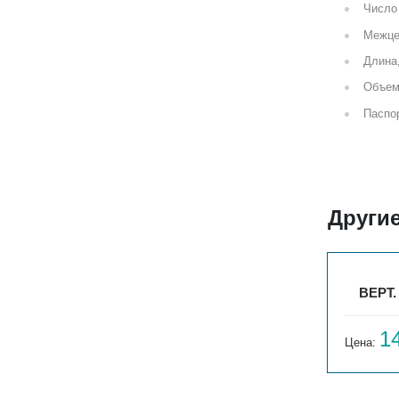
Число 
Межце
Длина
Объем
Паспор
Другие
23
ВЕРТ. ГАРМОНИЯ С25 N 1-750-3
ВЕРТ.
12 831
1
Цена:
руб.
Цена: