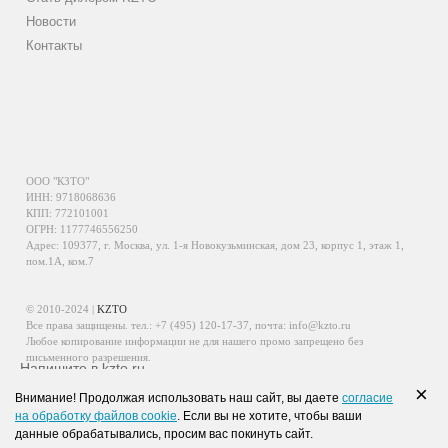
Новости
Контакты
ООО "КЗТО"
ИНН: 9718068636
КПП: 772101001
ОГРН: 1177746556250
Адрес: 109377, г. Москва, ул. 1-я Новокузьминская, дом 23, корпус 1, этаж 1,
пом.1А, ком.7
© 2010-2024 |
KZTO
Все права защищены. тел.:
+7 (495) 120-17-37
, почта:
info@kzto.ru
Любое копирование информации не для нашего промо запрещено без
письменного разрешения.
Напишите в kzto.ru
Информация, размещенная на сайте, не является публичной офертой.
×
Внимание! Продолжая использовать наш сайт, вы даете
согласие
Политика обработки персональных данных
на обработку файлов cookie
. Если вы не хотите, чтобы ваши
Политика конфиденциальности персональных данных
данные обрабатывались, просим вас покинуть сайт.
WhatsApp
Viber
VK
Telegram