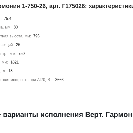
рмония 1-750-26, арт. Г175026: характеристик
г:
75.4
а, мм:
80
тная высота, мм:
795
секций:
26
нтр., мм:
750
, мм:
1821
, л:
13
тная мощность при Δt70, Вт:
3666
 варианты исполнения Верт. Гармон