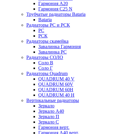
Гармония А20
Гармония С25 N
Трубчатые радиаторы Bataria
Bataria
Радиаторы РС и РСК
РС
РСК
Радиаторы скамейка
Завалинка Гармония
Завалинка РС
Радиаторы СОЛО
Соло В
Соло Г
Радиаторы Quadrum
QUADRUM 40 V
QUADRUM 60V
QUADRUM 60H
QUADRUM 40 H
Вертикальные радиаторы
Зеркало
Зеркало А40
Зеркало П
Зеркало С
Гармония верт.
Гармония А40 верт.