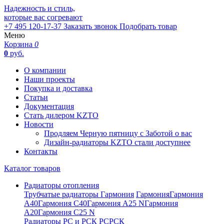
Надежность и стиль,
которые вас согревают
+7 495 120-17-37
Заказать звонок
Подобрать товар
Меню
Корзина
0
0
руб.
О компании
Наши проекты
Покупка и доставка
Статьи
Документация
Стать дилером KZTO
Новости
Продляем Черную пятницу с Заботой о вас
Дизайн-радиаторы KZTO стали доступнее
Контакты
Каталог товаров
Радиаторы отопления
Трубчатые радиаторы Гармония
Гармония
Гармония
А40
Гармония С40
Гармония А25 N
Гармония
А20
Гармония С25 N
Радиаторы РС и РСК
РС
РСК