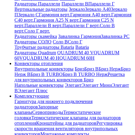
Радиаторы Параллели
Параллели В
Параллели Г
Вертикальные радиаторы
Зеркало
Зеркало А40
Зеркало
П
Зеркало С
Гармония верт.
Гармония А40 верт.
Гармония
С40 верт.
Гармония А25 N верт.
Гармония С25 N
верт.
Параллели В верт.
Параллели Г верт.
Соло В
верт.
Соло Г верт.
Радиаторы скамейка
Завалинка Гармония
Завалинка РС
Радиаторы СОЛО
Соло В
Соло Г
Трубчатые радиаторы Bataria
Bataria
Радиаторы Quadrum
QUADRUM 40 V
QUADRUM
60V
QUADRUM 40 H
QUADRUM 60H
Конвекторы отопления
Внутрипольные конвекторы
Бриз
Бриз В
Бриз Нерж
Бриз
Нерж В
Бриз В TURBO
Бриз В TURBO Нерж
Решетка
для внутрипольных конвекторов Бриз
Напольные конвекторы
Элегант
Элегант Мини
Элегант
В
Элегант Плюс
Комплектующие
Гарнитура для нижнего подключения
радиаторов
Запорные
клапаны
Сервоприводы
Термостатические
головки
Термостатические клапаны для радиаторов
отопления
Кронштейны для радиаторов
Регулировка
скорости вращения вентиляторов внутрипольных
конвекторов
Монтажные комплекты