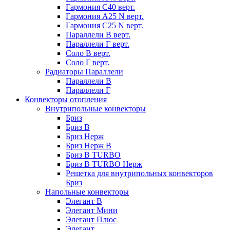
Гармония С40 верт.
Гармония А25 N верт.
Гармония С25 N верт.
Параллели В верт.
Параллели Г верт.
Соло В верт.
Соло Г верт.
Радиаторы Параллели
Параллели В
Параллели Г
Конвекторы отопления
Внутрипольные конвекторы
Бриз
Бриз В
Бриз Нерж
Бриз Нерж В
Бриз В TURBO
Бриз В TURBO Нерж
Решетка для внутрипольных конвекторов
Бриз
Напольные конвекторы
Элегант В
Элегант Мини
Элегант Плюс
Элегант