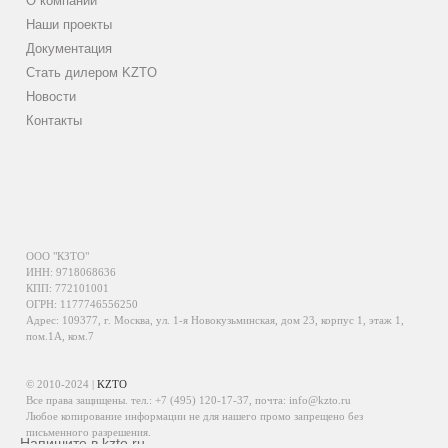
О компании
Наши проекты
Документация
Стать дилером KZTO
Новости
Контакты
ООО "КЗТО"
ИНН: 9718068636
КПП: 772101001
ОГРН: 1177746556250
Адрес: 109377, г. Москва, ул. 1-я Новокузьминская, дом 23, корпус 1, этаж 1,
пом.1А, ком.7
© 2010-2024 |
KZTO
Все права защищены. тел.:
+7 (495) 120-17-37
, почта:
info@kzto.ru
Любое копирование информации не для нашего промо запрещено без
письменного разрешения.
Напишите в kzto.ru