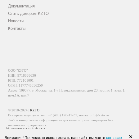
Документация
Стать дилером KZTO
Новости
Контакты
ООО "КЗТО"
ИНН: 9718068636
КПП: 772101001
ОГРН: 1177746556250
Адрес: 109377, г. Москва, ул. 1-я Новокузьминская, дом 23, корпус 1, этаж 1,
пом.1А, ком.7
© 2010-2024 |
KZTO
Все права защищены. тел.:
+7 (495) 120-17-37
, почта:
info@kzto.ru
Любое копирование информации не для нашего промо запрещено без
письменного разрешения.
Напишите в kzto.ru
Информация, размещенная на сайте, не является публичной офертой.
×
Внимание! Продолжая использовать наш сайт, вы даете
согласие