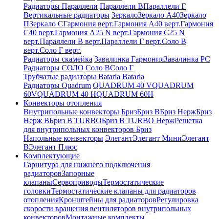
Радиаторы Параллели
Параллели В
Параллели Г
Вертикальные радиаторы
Зеркало
Зеркало А40
Зеркало
П
Зеркало С
Гармония верт.
Гармония А40 верт.
Гармония
С40 верт.
Гармония А25 N верт.
Гармония С25 N
верт.
Параллели В верт.
Параллели Г верт.
Соло В
верт.
Соло Г верт.
Радиаторы скамейка
Завалинка Гармония
Завалинка РС
Радиаторы СОЛО
Соло В
Соло Г
Трубчатые радиаторы Bataria
Bataria
Радиаторы Quadrum
QUADRUM 40 V
QUADRUM
60V
QUADRUM 40 H
QUADRUM 60H
Конвекторы отопления
Внутрипольные конвекторы
Бриз
Бриз В
Бриз Нерж
Бриз
Нерж В
Бриз В TURBO
Бриз В TURBO Нерж
Решетка
для внутрипольных конвекторов Бриз
Напольные конвекторы
Элегант
Элегант Мини
Элегант
В
Элегант Плюс
Комплектующие
Гарнитура для нижнего подключения
радиаторов
Запорные
клапаны
Сервоприводы
Термостатические
головки
Термостатические клапаны для радиаторов
отопления
Кронштейны для радиаторов
Регулировка
скорости вращения вентиляторов внутрипольных
конвекторов
Монтажные комплекты