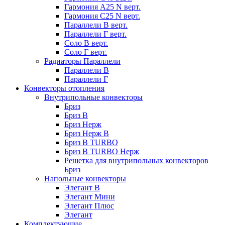
Гармония А25 N верт.
Гармония С25 N верт.
Параллели В верт.
Параллели Г верт.
Соло В верт.
Соло Г верт.
Радиаторы Параллели
Параллели В
Параллели Г
Конвекторы отопления
Внутрипольные конвекторы
Бриз
Бриз В
Бриз Нерж
Бриз Нерж В
Бриз В TURBO
Бриз В TURBO Нерж
Решетка для внутрипольных конвекторов
Бриз
Напольные конвекторы
Элегант В
Элегант Мини
Элегант Плюс
Элегант
Комплектующие