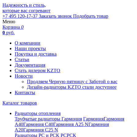
Надежность и стиль,
которые вас согревают
+7 495 120-17-37
Заказать звонок
Подобрать товар
Меню
Корзина
0
0
руб.
О компании
Наши проекты
Покупка и доставка
Статьи
Документация
Стать дилером KZTO
Новости
Продляем Черную пятницу с Заботой о вас
Дизайн-радиаторы KZTO стали доступнее
Контакты
Каталог товаров
Радиаторы отопления
Трубчатые радиаторы Гармония
Гармония
Гармония
А40
Гармония С40
Гармония А25 N
Гармония
А20
Гармония С25 N
Радиаторы РС и РСК
РС
РСК