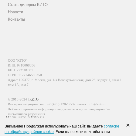
Стать дилером KZTO
Новости
Контакты
ООО "КЗТО"
ИНН: 9718068636
КПП: 772101001
ОГРН: 1177746556250
Адрес: 109377, г. Москва, ул. 1-я Новокузьминская, дом 23, корпус 1, этаж 1,
пом.1А, ком.7
© 2010-2024 |
KZTO
Все права защищены. тел.:
+7 (495) 120-17-37
, почта:
info@kzto.ru
Любое копирование информации не для нашего промо запрещено без
письменного разрешения.
Напишите в kzto.ru
Информация, размещенная на сайте, не является публичной офертой.
×
Внимание! Продолжая использовать наш сайт, вы даете
согласие
Политика обработки персональных данных
на обработку файлов cookie
. Если вы не хотите, чтобы ваши
Политика конфиденциальности персональных данных