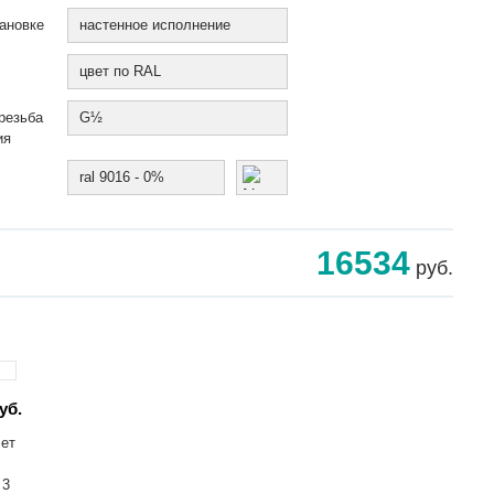
ановке
настенное исполнение
цвет по RAL
резьба
G½
ия
ral 9016 - 0%
16534
руб.
уб.
лет
 3