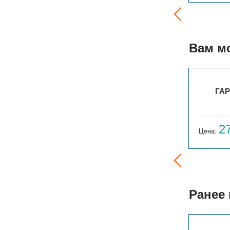
Вам м
ГАРМОНИЯ А25 N 1-300-29
ГАР
33 388
2
Цена:
руб.
Цена:
Ранее