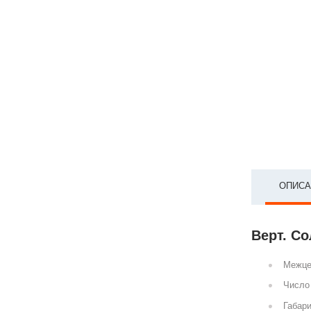
ОПИСА
Верт. Со
Межце
Число 
Габари