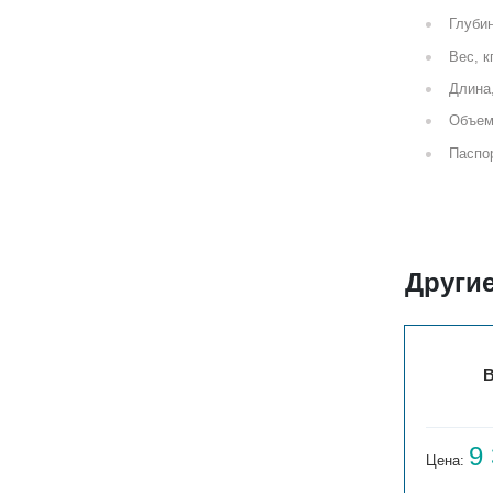
Глубин
Вес, к
Длина
Объем
Паспор
Другие
ВЕРТ. СОЛО В 1-750-3
В
7 589
9
Цена:
руб.
Цена: