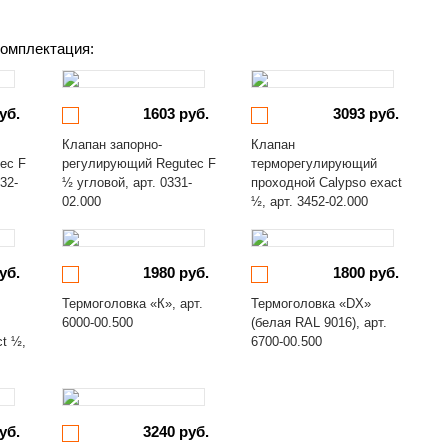
омплектация:
уб.
1603 руб.
3093 руб.
Клапан запорно-
Клапан
ec F
регулирующий Regutec F
терморегулирующий
32-
½ угловой, арт. 0331-
проходной Calypso exact
02.000
½, арт. 3452-02.000
уб.
1980 руб.
1800 руб.
Термоголовка «К», арт.
Термоголовка «DX»
6000-00.500
(белая RAL 9016), арт.
ct ½,
6700-00.500
уб.
3240 руб.