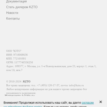
Документация
Стать дилером KZTO
Новости
Контакты
ООО "КЗТО"
ИНН: 9718068636
КПП: 772101001
ОГРН: 1177746556250
Адрес: 109377, г. Москва, ул. 1-я Новокузьминская, дом 23, корпус 1, этаж 1,
пом.1А, ком.7
© 2010-2024 |
KZTO
Все права защищены. тел.:
+7 (495) 120-17-37
, почта:
info@kzto.ru
Любое копирование информации не для нашего промо запрещено без
письменного разрешения.
Напишите в kzto.ru
Информация, размещенная на сайте, не является публичной офертой.
×
Внимание! Продолжая использовать наш сайт, вы даете
согласие
Политика обработки персональных данных