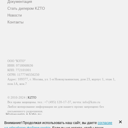
Документация
Стать дилером KZTO
Новости
Контакты
ООО "КЗТО"
ИНН: 9718068636
КПП: 772101001
ОГРН: 1177746556250
Адрес: 109377, г. Москва, ул. 1-я Новокузьминская, дом 23, корпус 1, этаж 1,
пом.1А, ком.7
© 2010-2024 |
KZTO
Все права защищены. тел.:
+7 (495) 120-17-37
, почта:
info@kzto.ru
Любое копирование информации не для нашего промо запрещено без
письменного разрешения.
Напишите в kzto.ru
Информация, размещенная на сайте, не является публичной офертой.
×
Внимание! Продолжая использовать наш сайт, вы даете
согласие
Политика обработки персональных данных