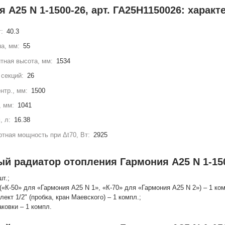
 А25 N 1-1500-26, арт. ГА25Н1150026: характ
г:
40.3
а, мм:
55
тная высота, мм:
1534
секций:
26
нтр., мм:
1500
, мм:
1041
, л:
16.38
тная мощность при Δt70, Вт:
2925
ый радиатор отопления Гармония А25 N 1-150
шт.;
(«К-50» для «Гармония А25 N 1», «К-70» для «Гармония А25 N 2») – 1 ко
лект 1/2" (пробка, кран Маевского) – 1 компл.;
аковки – 1 компл.