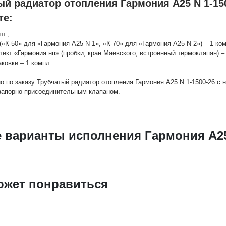
ый радиатор отопления Гармония А25 N 1-15
те:
шт.;
(«К-50» для «Гармония А25 N 1», «К-70» для «Гармония А25 N 2») – 1 ко
лект «Гармония нп» (пробки, кран Маевского, встроенный термоклапан) – 
аковки – 1 компл.
о по заказу Трубчатый радиатор отопления Гармония А25 N 1-1500-26 с
запорно-присоединительным клапаном.
 варианты исполнения Гармония А25
ожет понравиться