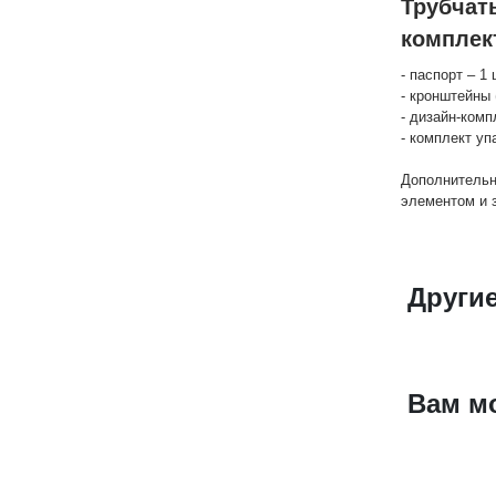
Трубчат
комплек
- паспорт – 1 
- кронштейны 
- дизайн-комп
- комплект уп
Дополнительн
элементом и 
Другие
Вам м