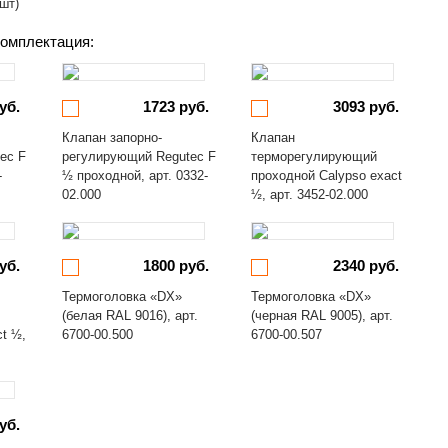
 шт)
омплектация:
уб.
1723 руб.
3093 руб.
Клапан запорно-
Клапан
ec F
регулирующий Regutec F
терморегулирующий
-
½ проходной, арт. 0332-
проходной Calypso exact
02.000
½, арт. 3452-02.000
уб.
1800 руб.
2340 руб.
Термоголовка «DX»
Термоголовка «DX»
(белая RAL 9016), арт.
(черная RAL 9005), арт.
ct ½,
6700-00.500
6700-00.507
уб.