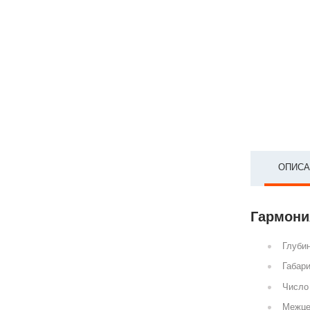
ОПИСА
Гармония
Глубин
Габари
Число 
Межце