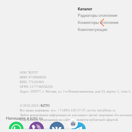
Каталог
Радиаторы отопления
Конвекторы отопления
Комплектующие
ООО "КЗТО"
ИНН: 9718068636
КПП: 772101001
ОГРН: 1177746556250
Адрес: 109377, г. Москва, ул. 1-я Новокузьминская, дом 23, корпус 1, этаж 1,
© 2010-2024 |
KZTO
Все права защищены. тел.:
+7 (495) 120-17-37
, почта:
info@kzto.ru
Любое копирование информации не для нашего промо запрещено без письмен
Напишите в kzto.ru
Информация, размещенная на сайте, не является публичной офертой.
Политика обработки персональных данных