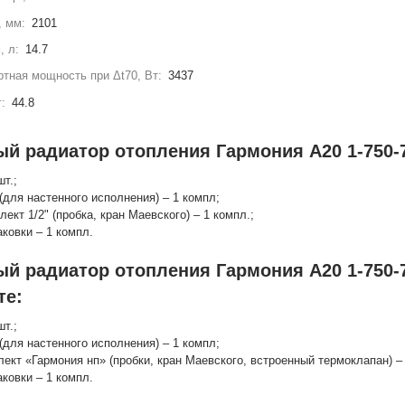
, мм:
2101
, л:
14.7
тная мощность при Δt70, Вт:
3437
г:
44.8
ый радиатор отопления Гармония А20 1-750-7
шт.;
(для настенного исполнения) – 1 компл;
лект 1/2" (пробка, кран Маевского) – 1 компл.;
аковки – 1 компл.
ый радиатор отопления Гармония А20 1-750-
те:
шт.;
(для настенного исполнения) – 1 компл;
лект «Гармония нп» (пробки, кран Маевского, встроенный термоклапан) – 
аковки – 1 компл.