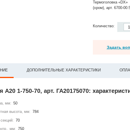
Термоголовка «DX»
(хром), арт. 6700-00.
Количество:
Задать во
НИЕ
ДОПОЛНИТЕЛЬНЫЕ ХАРАКТЕРИСТИКИ
ОПЛА
 А20 1-750-70, арт. ГА20175070: характерист
а, мм:
50
тная высота, мм:
784
секций:
70
нтр., мм:
750