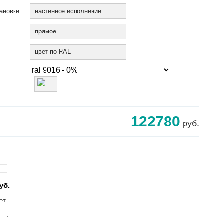
ановке
настенное исполнение
прямое
цвет по RAL
122780
руб.
уб.
ет