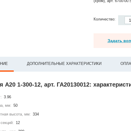
(хром), арт. 6700-00.
Количество:
Задать во
НИЕ
ДОПОЛНИТЕЛЬНЫЕ ХАРАКТЕРИСТИКИ
ОПЛА
 А20 1-300-12, арт. ГА20130012: характерист
г:
3.96
а, мм:
50
тная высота, мм:
334
секций:
12