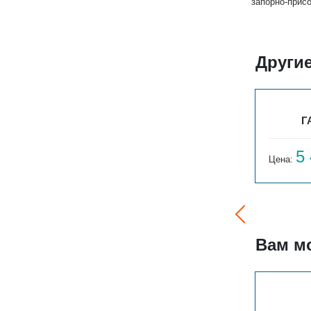
запорно-прис
Други
ГАРМОНИЯ А20 1-300-4
Г
4 380
5
Цена:
руб.
Цена:
Вам м
РС 3-1750-4