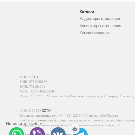
Каталог
Радиаторы отопления
Конвекторы отопления
Комплектующие
ООО "КЗТО"
ИНН: 9718068636
КПП: 772101001
ОГРН: 1177746556250
Адрес: 109377, г. Москва, ул. 1-я Новокузьминская, дом 23, корпус 1, этаж 1,
© 2010-2024 |
KZTO
Все права защищены. тел.:
+7 (495) 120-17-37
, почта:
info@kzto.ru
Любое копирование информации не для нашего промо запрещено без письмен
Напишите в kzto.ru
Информация, размещенная на сайте, не является публичной офертой.
Политика обработки персональных данных