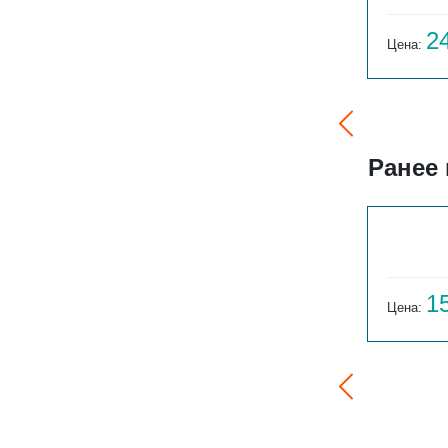
20 837
2
Цена:
руб.
Цена:
Ранее
ГАРМОНИЯ 1-155-3
14 059
1
Цена:
руб.
Цена: