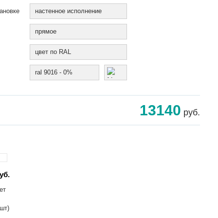
ановке
настенное исполнение
прямое
цвет по RAL
ral 9016 - 0%
13140
руб.
уб.
ет
 шт)