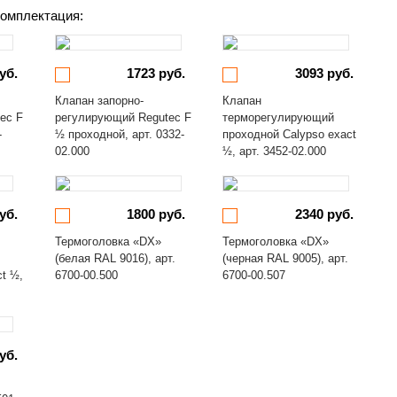
омплектация:
уб.
1723 руб.
3093 руб.
Клапан запорно-
Клапан
ec F
регулирующий Regutec F
терморегулирующий
-
½ проходной, арт. 0332-
проходной Calypso exact
02.000
½, арт. 3452-02.000
уб.
1800 руб.
2340 руб.
Термоголовка «DX»
Термоголовка «DX»
(белая RAL 9016), арт.
(черная RAL 9005), арт.
ct ½,
6700-00.500
6700-00.507
уб.